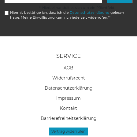
Honig
** Hierbei handelt es sich um ein Pflichtfeld.
Hiermit bestätige ich, dass ich die
Daten­schutz­erklärung
gelesen
habe. Meine Einwilligung kann ich jederzeit widerrufen.**
SERVICE
AGB
Widerrufs­recht
Daten­schutz­erklärung
Impressum
Kontakt
Barrierefreiheitserklärung
Vertrag widerrufen