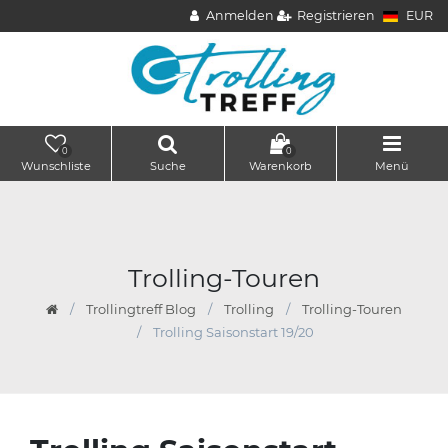
Anmelden
Registrieren
EUR
0
0
Wunschliste
Suche
Warenkorb
Menü
Trolling-Touren
Trollingtreff Blog
Trolling
Trolling-Touren
Trolling Saisonstart 19/20