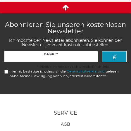
Abonnieren Sie unseren kostenlosen
Newsletter
Ich möchte den Newsletter abonnieren. Sie können den
Newsletter jederzeit kostenlos abbestellen.
Newsletter
E-MAIL **
Honig
** Hierbei handelt es sich um ein Pflichtfeld.
Hiermit bestätige ich, dass ich die
Daten­schutz­erklärung
gelesen
habe. Meine Einwilligung kann ich jederzeit widerrufen.**
SERVICE
AGB