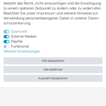
Telefon:
+49 176 24909451
besteht das Recht, nicht einzuwilligen und die Einwilligung
zu einem späteren Zeitpunkt zu ändern oder zu widerrufen.
Mail:
mail@trollingtreff.de
Beachten Sie unser
Impressum
und weitere Hinweise zur
Verwendung personenbezogener Daten in unserer
Daten­
schutz­erklärung
.
Essenziell
Externe Medien
PayPal
Funktional
Weitere Einstellungen
Alle akzeptieren
Alle ablehnen
Trollingtreff auf Facebook
Trollingtreff auf Twitter
Trollingtreff auf In
Trollingtreff a
Auswahl akzeptieren
2026 Trollingtreff
| copyright & design by mediaria®
*Alle Preise inkl. MwSt., zzgl. Versandkosten