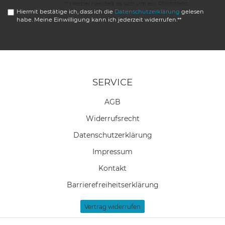
** Hierbei handelt es sich um ein Pflichtfeld.
Hiermit bestätige ich, dass ich die
Daten­schutz­erklärung
gelesen
habe. Meine Einwilligung kann ich jederzeit widerrufen.**
SERVICE
AGB
Widerrufs­recht
Daten­schutz­erklärung
Impressum
Kontakt
Barrierefreiheitserklärung
Vertrag widerrufen
Newsletter Anmeldung