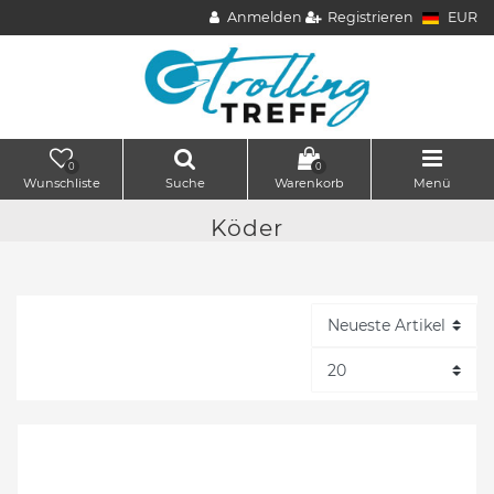
Anmelden
Registrieren
EUR
0
0
Wunschliste
Suche
Warenkorb
Menü
Köder