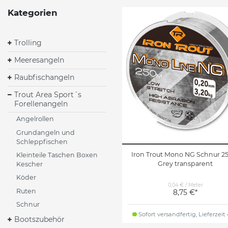
Kategorien
Trolling
Meeresangeln
Raubfischangeln
Trout Area Sport´s
Forellenangeln
Angelrollen
Grundangeln und
Schleppfischen
Iron Trout Mono NG Schnur 
Kleinteile Taschen Boxen
Grey transparent
Kescher
Köder
0,04 € / Meter
Ruten
8,75 €*
Schnur
Sofort versandfertig, Lieferzeit
Bootszubehör