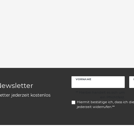
VORNAME
Newsletter
** Hierbei handelt es sich um
tter jederzeit kostenlos
ein Pflichtfeld.
Hiermit bestätige ich, dass ich di
jederzeit widerrufen.**