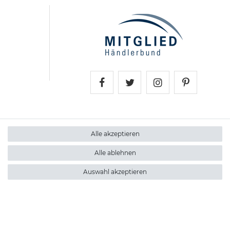
Trollingtreff auf Faceboo
Trollingtreff auf Twi
Trollingtreff a
Trollingt
Alle akzeptieren
Alle ablehnen
Auswahl akzeptieren