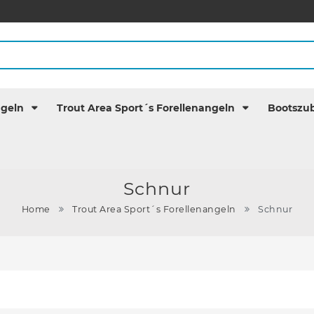
ngeln
Trout Area Sport´s Forellenangeln
Bootszu
Schnur
Home
Trout Area Sport´s Forellenangeln
Schnur