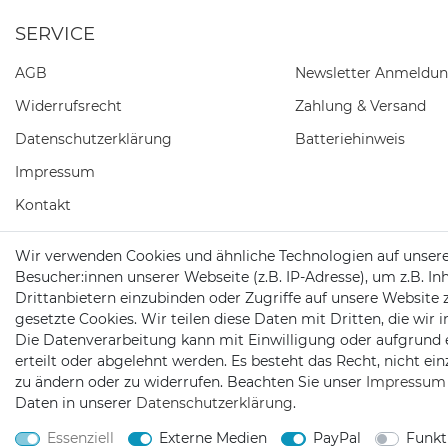
SERVICE
AGB
Newsletter Anmeldu
Widerrufs­recht
Zahlung & Versand
Daten­schutz­erklärung
Batteriehinweis
Impressum
Kontakt
Barrierefreiheitserklärung
Wir verwenden Cookies und ähnliche Technologien auf unser
Besucher:innen unserer Webseite (z.B. IP-Adresse), um z.B. In
Vertrag widerrufen
Drittanbietern einzubinden oder Zugriffe auf unsere Website 
gesetzte Cookies. Wir teilen diese Daten mit Dritten, die wir
Die Datenverarbeitung kann mit Einwilligung oder aufgrund 
erteilt oder abgelehnt werden. Es besteht das Recht, nicht ei
zu ändern oder zu widerrufen. Beachten Sie unser
Impressum
2026 Trollingtreff
| copyright & design by mediaria®
Daten in unserer
Daten­schutz­erklärung
.
*Alle Preise inkl. MwSt., zzgl. Versandkosten
Essenziell
Externe Medien
PayPal
Funkt