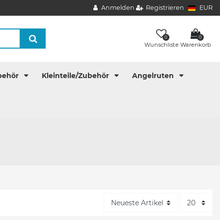
Anmelden
Registrieren
EUR
0
0
Wunschliste
Warenkorb
behör
Kleinteile/Zubehör
Angelruten