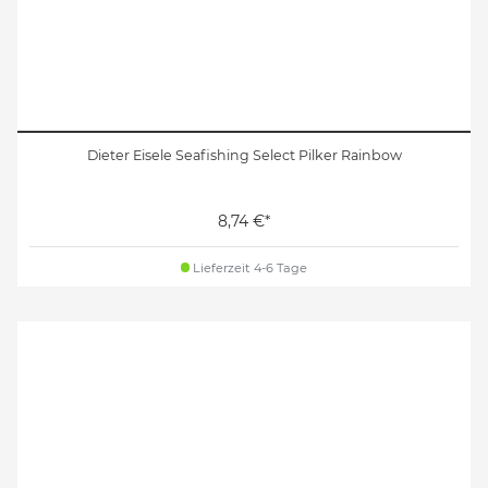
Dieter Eisele Seafishing Select Pilker Rainbow
8,74 €*
Lieferzeit 4-6 Tage