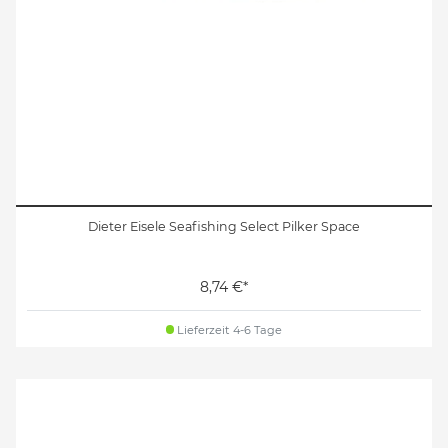
Dieter Eisele Seafishing Select Pilker Space
8,74 €*
Lieferzeit 4-6 Tage