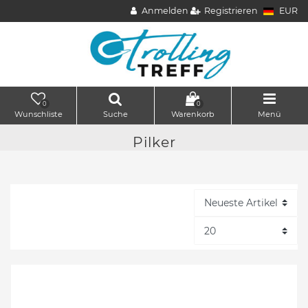
Anmelden
Registrieren
EUR
0
0
Wunschliste
Suche
Warenkorb
Menü
Pilker