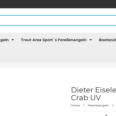
ngeln
Trout Area Sport´s Forellenangeln
Bootszu
Dieter Eisel
Crab UV
Home
Meeresangeln