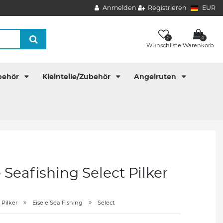
Anmelden
Registrieren
EUR
0
0
Wunschliste
Warenkorb
behör
Kleinteile/Zubehör
Angelruten
e Seafishing Select Pilker
Pilker
Eisele Sea Fishing
Select