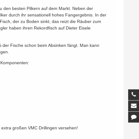
t zu den besten Pilkern auf dem Markt. Neben der
lker durch ihr sensationell hohes Fangergebnis. In der
 Fisch, der zu Boden sinkt, das reizt die Räuber zum
gler haben ihren Rekordfisch auf Dieter Eisele
 20% der Fische schon beim Absinken fängt. Man kann
ngen.
en Komponenten:
T
M
K
 extra großen VMC Drillingen versehen!