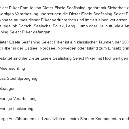
elect Pilker Familie von Dieter Eisele Seafishing, gehört mit Sicherhei
ertigen Verarbeitung überzeugen die Dieter Eisele Seafishing Select Pi
kphase taumelt dieser Pilker verführerisch und imitiert einen verletzten
s, egal ob Dorsch, Seelachs, Pollak, Leng, Lumb oder Heilbutt. Viele An
shing Select Pilker gefangen.
ieter Eisele Seafishing Select Pilker ist ein klassischer Taumler, der
t Pilker in der Ostsee, Nordsee, Norwegen oder Island zum Einsatz bri
stattet sind die Dieter Eisele Seafishing Select Pilker mit Hochwertig
eeresdrilling
less Steel Sprengring
oloaugen
ertige Verarbeitung
ertige Lackierung
orge Ausführungen sind zusätzlich mit extra Starken Komponenten und