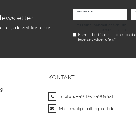
VORNAME
Newsletter
** Hierbei handelt es sich um
tter jederzeit kostenlos
ein Pflichtfeld.
Hiermit bestätige ich, dass ich di
jederzeit widerrufen.**
KONTAKT
ng
Telefon:
+49 176 24909451
Mail:
mail@trollingtreff.de