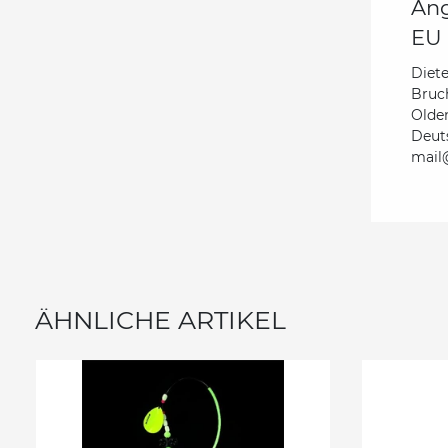
Ang
EU 
Diete
Bruc
Olde
Deut
mail@
ÄHNLICHE ARTIKEL