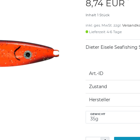
*
8,74 EUR
Inhalt
1
Stück
inkl. ges. MwSt. zzgl.
Versandk
Lieferzeit 4-6 Tage
Dieter Eisele Seafishing 
Art.-ID
Zustand
Hersteller
GEWICHT