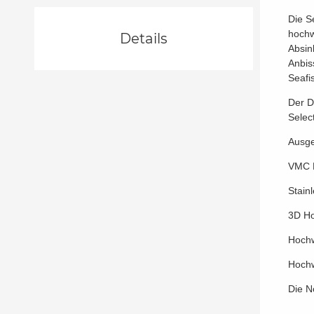
Die S
hochw
Details
Absin
Anbis
Seafi
Der D
Selec
Ausge
VMC M
Stain
3D H
Hochw
Hochw
Die N