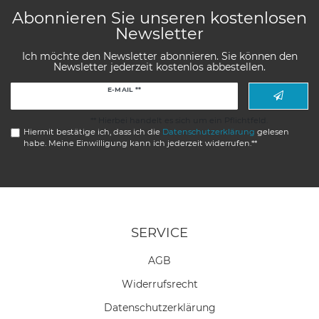
Abonnieren Sie unseren kostenlosen
Newsletter
Ich möchte den Newsletter abonnieren. Sie können den
Newsletter jederzeit kostenlos abbestellen.
Newsletter
E-MAIL **
Honig
** Hierbei handelt es sich um ein Pflichtfeld.
Hiermit bestätige ich, dass ich die
Daten­schutz­erklärung
gelesen
habe. Meine Einwilligung kann ich jederzeit widerrufen.**
SERVICE
AGB
Widerrufs­recht
Daten­schutz­erklärung