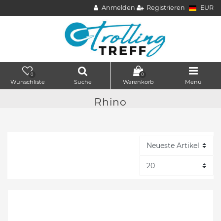
Anmelden
Registrieren
EUR
0
0
Wunschliste
Suche
Warenkorb
Menü
Rhino