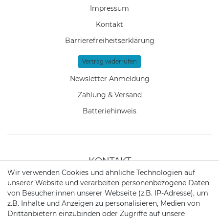
Impressum
Kontakt
Barrierefreiheitserklärung
Vertrag widerrufen
Newsletter Anmeldung
Zahlung & Versand
Batteriehinweis
KONTAKT
Wir verwenden Cookies und ähnliche Technologien auf
unserer Website und verarbeiten personenbezogene Daten
Telefon:
+49 176 24909451
von Besucher:innen unserer Webseite (z.B. IP-Adresse), um
z.B. Inhalte und Anzeigen zu personalisieren, Medien von
Mail:
mail@trollingtreff.de
Drittanbietern einzubinden oder Zugriffe auf unsere