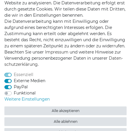
Website zu analysieren. Die Datenverarbeitung erfolgt erst
durch gesetzte Cookies. Wir teilen diese Daten mit Dritten,
die wir in den Einstellungen benennen.
Die Datenverarbeitung kann mit Einwilligung oder
aufgrund eines berechtigten Interesses erfolgen. Die
Zustimmung kann erteilt oder abgelehnt werden. Es
besteht das Recht, nicht einzuwilligen und die Einwilligung
zu einem späteren Zeitpunkt zu ändern oder zu widerrufen.
Beachten Sie unser
Impressum
und weitere Hinweise zur
Verwendung personenbezogener Daten in unserer
Daten­
schutz­erklärung
.
Trollingtreff auf Facebook
Trollingtreff auf Twitter
Trollingtreff auf In
Trollingtreff a
Essenziell
Externe Medien
PayPal
Funktional
Weitere Einstellungen
2026 Trollingtreff
| copyright & design by mediaria®
*Alle Preise inkl. MwSt., zzgl. Versandkosten
Alle akzeptieren
Alle ablehnen