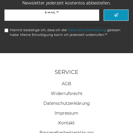
Newsletter jederzeit kostenlos abbestellen.
Newsletter
E-MAIL **
Honig
** Hierbei handelt es sich um ein Pflichtfeld.
Hiermit bestätige ich, dass ich die
Daten­schutz­erklärung
gelesen
habe. Meine Einwilligung kann ich jederzeit widerrufen.**
SERVICE
AGB
Widerrufs­recht
Daten­schutz­erklärung
Impressum
Kontakt
Barrierefreiheitserklärung