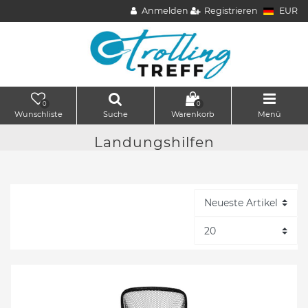
Anmelden
Registrieren
EUR
0
0
Wunschliste
Suche
Warenkorb
Menü
Landungshilfen