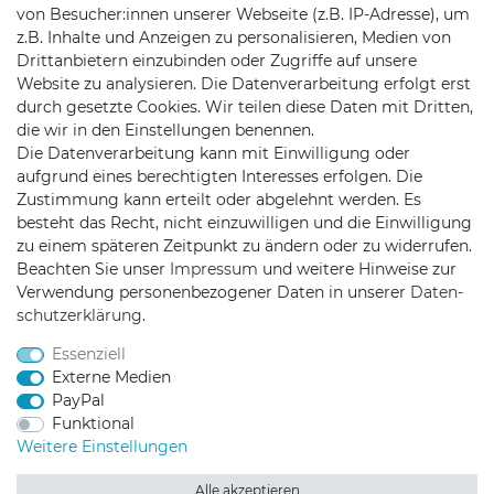
von Besucher:innen unserer Webseite (z.B. IP-Adresse), um
Batteriehinweis
z.B. Inhalte und Anzeigen zu personalisieren, Medien von
Drittanbietern einzubinden oder Zugriffe auf unsere
Website zu analysieren. Die Datenverarbeitung erfolgt erst
durch gesetzte Cookies. Wir teilen diese Daten mit Dritten,
die wir in den Einstellungen benennen.
KONTAKT
Die Datenverarbeitung kann mit Einwilligung oder
aufgrund eines berechtigten Interesses erfolgen. Die
Zustimmung kann erteilt oder abgelehnt werden. Es
Telefon:
+49 176 24909451
besteht das Recht, nicht einzuwilligen und die Einwilligung
zu einem späteren Zeitpunkt zu ändern oder zu widerrufen.
Mail:
mail@trollingtreff.de
Beachten Sie unser
Impressum
und weitere Hinweise zur
Verwendung personenbezogener Daten in unserer
Daten­
schutz­erklärung
.
Essenziell
Externe Medien
PayPal
Funktional
Weitere Einstellungen
Alle akzeptieren