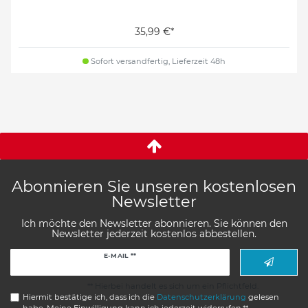
35,99 €*
Sofort versandfertig, Lieferzeit 48h
Abonnieren Sie unseren kostenlosen
Newsletter
Ich möchte den Newsletter abonnieren. Sie können den
Newsletter jederzeit kostenlos abbestellen.
Newsletter
E-MAIL **
Honig
** Hierbei handelt es sich um ein Pflichtfeld.
Hiermit bestätige ich, dass ich die
Daten­schutz­erklärung
gelesen
habe. Meine Einwilligung kann ich jederzeit widerrufen.**