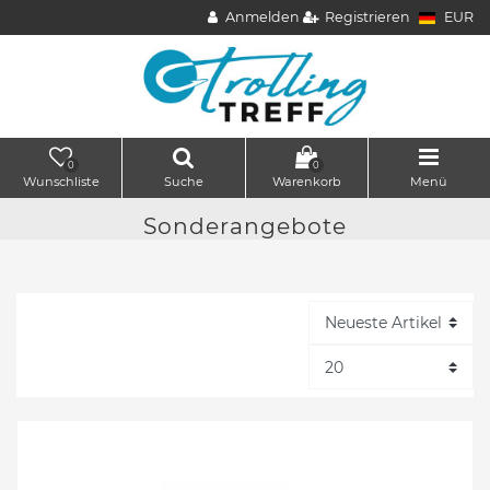
Anmelden
Registrieren
EUR
0
0
Wunschliste
Suche
Warenkorb
Menü
Sonderangebote