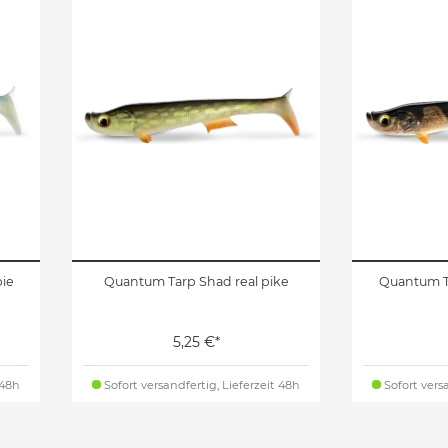
ie
Quantum Tarp Shad real pike
Quantum T
5,25 €*
 48h
Sofort versandfertig, Lieferzeit 48h
Sofort versa