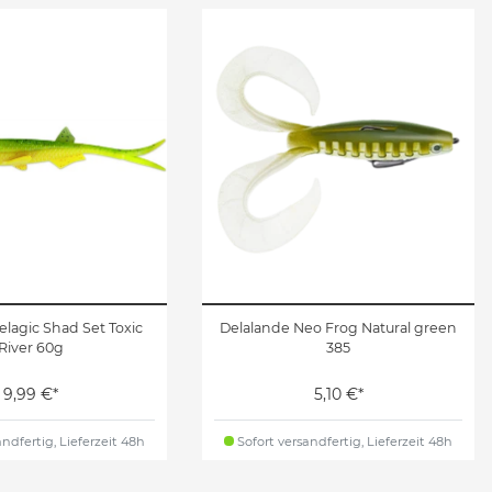
lagic Shad Set Toxic
Delalande Neo Frog Natural green
River 60g
385
9,99 €*
5,10 €*
ndfertig, Lieferzeit 48h
Sofort versandfertig, Lieferzeit 48h