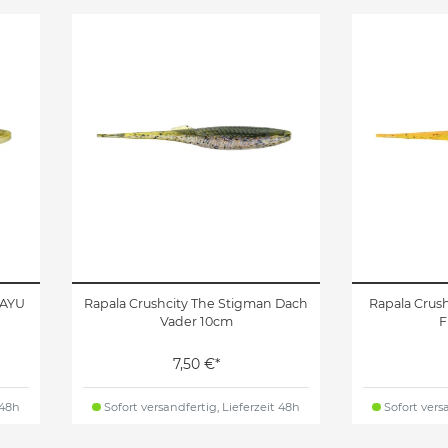
 AYU
Rapala Crushcity The Stigman Dach
Rapala Crush
Vader 10cm
F
7,50 €*
 48h
Sofort versandfertig, Lieferzeit 48h
Sofort versa