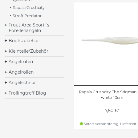
Rapala Crushcity
Stroft Predator
Trout Area Sport´s
Forellenangeln
Bootszubehör
Kleinteile/Zubehör
Angelruten
Angelrollen
Angelschnur
Rapala Crushcity The Stigman 
Trollingtreff Blog
white 10cm
7,50 €*
Sofort versandfertig, Lieferzeit