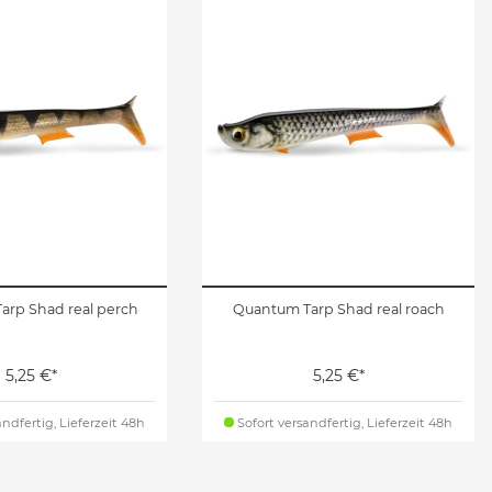
arp Shad real perch
Quantum Tarp Shad real roach
5,25 €*
5,25 €*
ndfertig, Lieferzeit 48h
Sofort versandfertig, Lieferzeit 48h