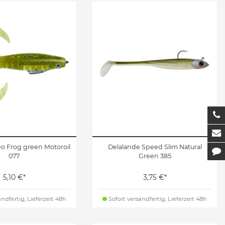
T
M
o Frog green Motoroil
Delalande Speed Slim Natural
K
077
Green 385
5,10 €*
3,75 €*
ndfertig, Lieferzeit 48h
Sofort versandfertig, Lieferzeit 48h