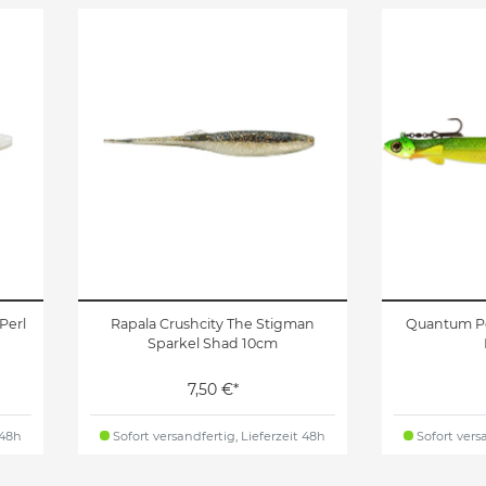
Perl
Rapala Crushcity The Stigman
Quantum Pe
Sparkel Shad 10cm
7,50 €*
 48h
Sofort versandfertig, Lieferzeit 48h
Sofort versa