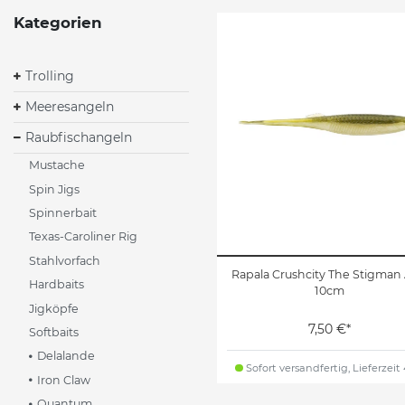
Kategorien
Trolling
Meeresangeln
Raubfischangeln
Mustache
Spin Jigs
Spinnerbait
Texas-Caroliner Rig
Stahlvorfach
Rapala Crushcity The Stigman
Hardbaits
10cm
Jigköpfe
7,50 €*
Softbaits
Delalande
Sofort versandfertig, Lieferzeit
Iron Claw
Quantum