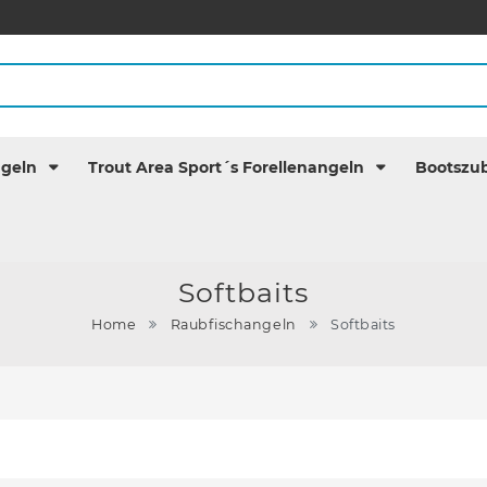
ngeln
Trout Area Sport´s Forellenangeln
Bootszu
Softbaits
Home
Raubfischangeln
Softbaits