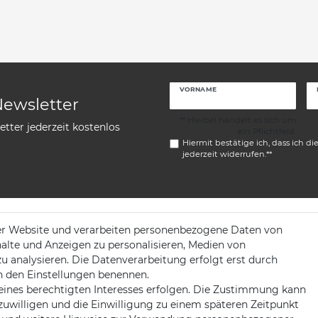
VORNAME
Newsletter
** Hierbei handelt es sich um
tter jederzeit kostenlos
ein Pflichtfeld.
Hiermit bestätige ich, dass ich di
jederzeit widerrufen.**
er Website und verarbeiten personenbezogene Daten von
KONTAKT
halte und Anzeigen zu personalisieren, Medien von
zu analysieren. Die Datenverarbeitung erfolgt erst durch
ng
 in den Einstellungen benennen.
Telefon:
+49 176 24909451
eines berechtigten Interesses erfolgen. Die Zustimmung kann
nzuwilligen und die Einwilligung zu einem späteren Zeitpunkt
Mail:
mail@trollingtreff.de