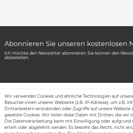
Abonnieren Sie unseren kostenlosen 
Ich möchte den Newsletter abonnieren. Sie können den Newsle
abbestellen.
Wir verwenden Cookies und ähnliche Technologien auf unser
SERVICE
Besucher:innen unserer Webseite (z.B. IP-Adresse), um z.B. In
Drittanbietern einzubinden oder Zugriffe auf unsere Website 
AGB
Newsletter Anmeldu
gesetzte Cookies. Wir teilen diese Daten mit Dritten, die wir
Die Datenverarbeitung kann mit Einwilligung oder aufgrund 
Widerrufs­recht
Zahlung & Versand
erteilt oder abgelehnt werden. Es besteht das Recht, nicht ei
Daten­schutz­erklärung
Batteriehinweis