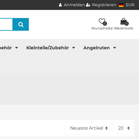
Anmelden
Registrieren
EUR
0
0
Wunschliste
Warenkorb
behör
Kleinteile/Zubehör
Angelruten