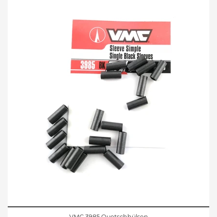
VMC 3985 Quetschhülsen