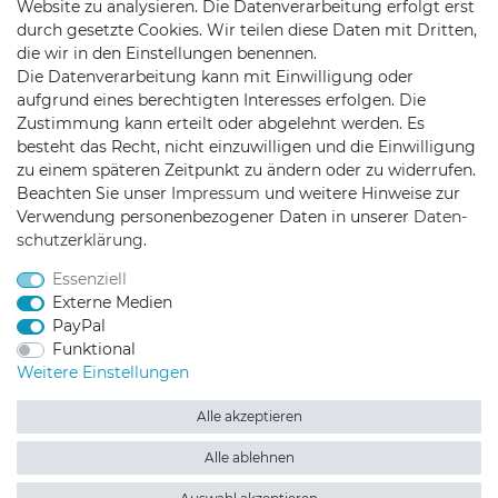
Website zu analysieren. Die Datenverarbeitung erfolgt erst
durch gesetzte Cookies. Wir teilen diese Daten mit Dritten,
die wir in den Einstellungen benennen.
KONTAKT
Die Datenverarbeitung kann mit Einwilligung oder
aufgrund eines berechtigten Interesses erfolgen. Die
Zustimmung kann erteilt oder abgelehnt werden. Es
Telefon:
+49 176 24909451
besteht das Recht, nicht einzuwilligen und die Einwilligung
zu einem späteren Zeitpunkt zu ändern oder zu widerrufen.
Mail:
mail@trollingtreff.de
Beachten Sie unser
Impressum
und weitere Hinweise zur
Verwendung personenbezogener Daten in unserer
Daten­
schutz­erklärung
.
Essenziell
Externe Medien
PayPal
Funktional
Weitere Einstellungen
Alle akzeptieren
Alle ablehnen
Trollingtreff auf Facebook
Trollingtreff auf Twitter
Trollingtreff auf In
Trollingtreff a