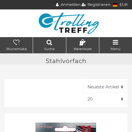
Anmelden
Registrieren
EUR
0
0
Wunschliste
Suche
Warenkorb
Menü
Stahlvorfach