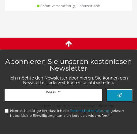
Sofort versandfertig, Lieferzeit 48h
Abonnieren Sie unseren kostenlosen
Newsletter
Ich möchte den Newsletter abonnieren. Sie können den
Newsletter jederzeit kostenlos abbestellen.
Newsletter
E-MAIL **
Honig
** Hierbei handelt es sich um ein Pflichtfeld.
Hiermit bestätige ich, dass ich die
Daten­schutz­erklärung
gelesen
habe. Meine Einwilligung kann ich jederzeit widerrufen.**