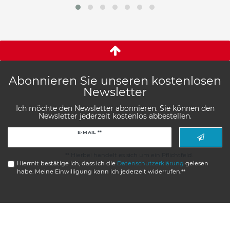
Abonnieren Sie unseren kostenlosen
Newsletter
Ich möchte den Newsletter abonnieren. Sie können den
Newsletter jederzeit kostenlos abbestellen.
Newsletter
E-MAIL **
Honig
** Hierbei handelt es sich um ein Pflichtfeld.
Hiermit bestätige ich, dass ich die
Daten­schutz­erklärung
gelesen
habe. Meine Einwilligung kann ich jederzeit widerrufen.**