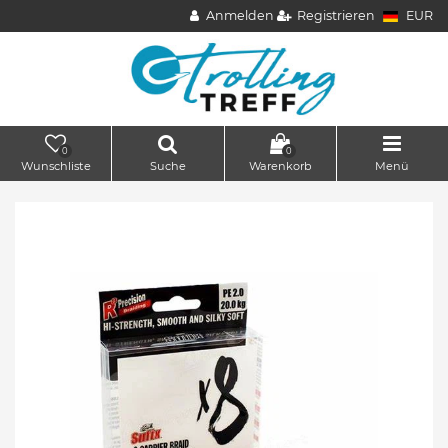
Anmelden
Registrieren
EUR
0
0
Wunschliste
Suche
Warenkorb
Menü