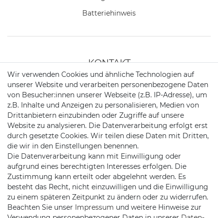
Batteriehinweis
KONTAKT
Wir verwenden Cookies und ähnliche Technologien auf
unserer Website und verarbeiten personenbezogene Daten
Telefon:
+49 176 24909451
von Besucher:innen unserer Webseite (z.B. IP-Adresse), um
z.B. Inhalte und Anzeigen zu personalisieren, Medien von
Mail:
mail@trollingtreff.de
Drittanbietern einzubinden oder Zugriffe auf unsere
Website zu analysieren. Die Datenverarbeitung erfolgt erst
durch gesetzte Cookies. Wir teilen diese Daten mit Dritten,
die wir in den Einstellungen benennen.
Die Datenverarbeitung kann mit Einwilligung oder
aufgrund eines berechtigten Interesses erfolgen. Die
Zustimmung kann erteilt oder abgelehnt werden. Es
besteht das Recht, nicht einzuwilligen und die Einwilligung
zu einem späteren Zeitpunkt zu ändern oder zu widerrufen.
Beachten Sie unser
Impressum
und weitere Hinweise zur
Verwendung personenbezogener Daten in unserer
Daten­