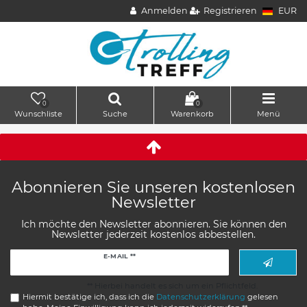
Anmelden
Registrieren
EUR
0
0
Wunschliste
Suche
Warenkorb
Menü
Abonnieren Sie unseren kostenlosen
Newsletter
Ich möchte den Newsletter abonnieren. Sie können den
Newsletter jederzeit kostenlos abbestellen.
Newsletter
E-MAIL **
Honig
** Hierbei handelt es sich um ein Pflichtfeld.
Hiermit bestätige ich, dass ich die
Daten­schutz­erklärung
gelesen