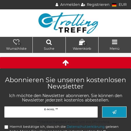
Anmelden
Registrieren
EUR
0
0
Wunschliste
Suche
Warenkorb
Menü
Abonnieren Sie unseren kostenlosen
Newsletter
Ich möchte den Newsletter abonnieren. Sie können den
Newsletter jederzeit kostenlos abbestellen.
Newsletter
E-MAIL **
Honig
** Hierbei handelt es sich um ein Pflichtfeld.
Hiermit bestätige ich, dass ich die
Daten­schutz­erklärung
gelesen