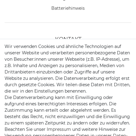
Batteriehinweis
KONTAKT
Wir verwenden Cookies und ähnliche Technologien auf
unserer Website und verarbeiten personenbezogene Daten
Telefon:
+49 176 24909451
von Besucher:innen unserer Webseite (z.B. IP-Adresse), um
z.B. Inhalte und Anzeigen zu personalisieren, Medien von
Mail:
mail@trollingtreff.de
Drittanbietern einzubinden oder Zugriffe auf unsere
Website zu analysieren. Die Datenverarbeitung erfolgt erst
durch gesetzte Cookies. Wir teilen diese Daten mit Dritten,
die wir in den Einstellungen benennen.
Die Datenverarbeitung kann mit Einwilligung oder
aufgrund eines berechtigten Interesses erfolgen. Die
Zustimmung kann erteilt oder abgelehnt werden. Es
besteht das Recht, nicht einzuwilligen und die Einwilligung
zu einem späteren Zeitpunkt zu ändern oder zu widerrufen.
Beachten Sie unser
Impressum
und weitere Hinweise zur
Verwendung personenbezogener Daten in unserer
Daten­