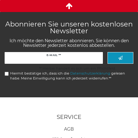
Abonnieren Sie unseren kostenlosen
Newsletter
Ich möchte den Newsletter abonnieren. Sie können den
Newsletter jederzeit kostenlos abbestellen.
Newsletter
E-MAIL **
Honig
** Hierbei handelt es sich um ein Pflichtfeld.
Hiermit bestätige ich, dass ich die
Daten­schutz­erklärung
gelesen
habe. Meine Einwilligung kann ich jederzeit widerrufen.**
SERVICE
AGB