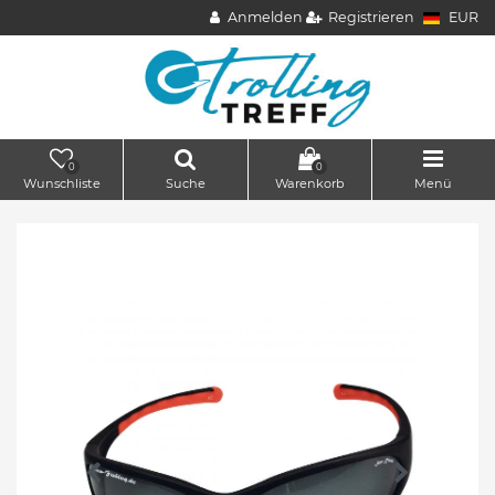
Anmelden
Registrieren
EUR
0
0
Wunschliste
Suche
Warenkorb
Menü