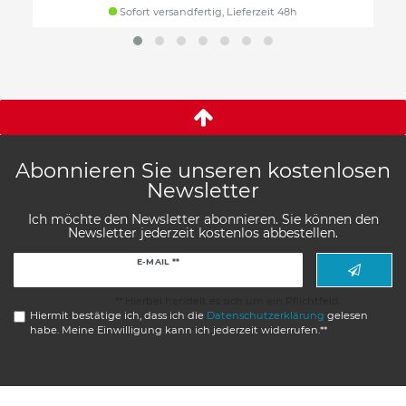
Sofort versandfertig, Lieferzeit 48h
Abonnieren Sie unseren kostenlosen
Newsletter
Ich möchte den Newsletter abonnieren. Sie können den
Newsletter jederzeit kostenlos abbestellen.
Newsletter
E-MAIL **
Honig
** Hierbei handelt es sich um ein Pflichtfeld.
Hiermit bestätige ich, dass ich die
Daten­schutz­erklärung
gelesen
habe. Meine Einwilligung kann ich jederzeit widerrufen.**