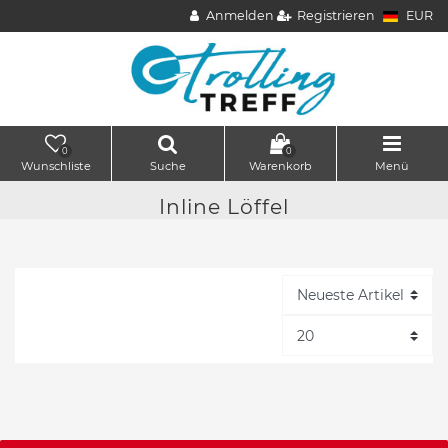
Anmelden
Registrieren
EUR
0
0
Wunschliste
Suche
Warenkorb
Menü
Inline Löffel