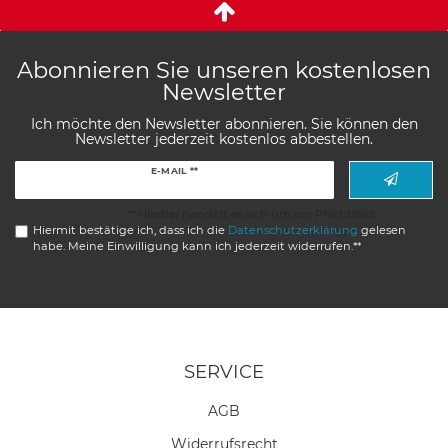
Abonnieren Sie unseren kostenlosen
Newsletter
Ich möchte den Newsletter abonnieren. Sie können den
Newsletter jederzeit kostenlos abbestellen.
Newsletter
E-MAIL **
Honig
** Hierbei handelt es sich um ein Pflichtfeld.
Hiermit bestätige ich, dass ich die
Daten­schutz­erklärung
gelesen
habe. Meine Einwilligung kann ich jederzeit widerrufen.**
SERVICE
AGB
Widerrufs­recht