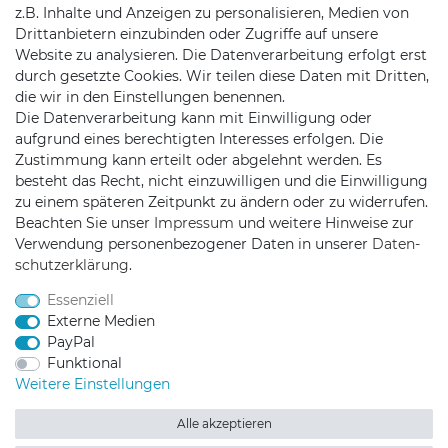
z.B. Inhalte und Anzeigen zu personalisieren, Medien von
Mail:
mail@trollingtreff.de
Drittanbietern einzubinden oder Zugriffe auf unsere
Website zu analysieren. Die Datenverarbeitung erfolgt erst
durch gesetzte Cookies. Wir teilen diese Daten mit Dritten,
die wir in den Einstellungen benennen.
Die Datenverarbeitung kann mit Einwilligung oder
aufgrund eines berechtigten Interesses erfolgen. Die
Zustimmung kann erteilt oder abgelehnt werden. Es
besteht das Recht, nicht einzuwilligen und die Einwilligung
zu einem späteren Zeitpunkt zu ändern oder zu widerrufen.
Beachten Sie unser
Impressum
und weitere Hinweise zur
Verwendung personenbezogener Daten in unserer
Daten­
schutz­erklärung
.
Trollingtreff auf Facebook
Trollingtreff auf Twitter
Trollingtreff auf In
Trollingtreff a
Essenziell
Externe Medien
PayPal
Funktional
Weitere Einstellungen
2026 Trollingtreff
| copyright & design by mediaria®
*Alle Preise inkl. MwSt., zzgl. Versandkosten
Alle akzeptieren