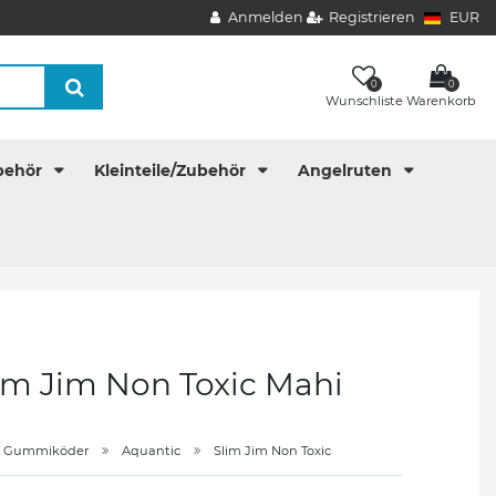
Anmelden
Registrieren
EUR
0
0
Wunschliste
Warenkorb
behör
Kleinteile/Zubehör
Angelruten
lim Jim Non Toxic Mahi
Gummiköder
Aquantic
Slim Jim Non Toxic