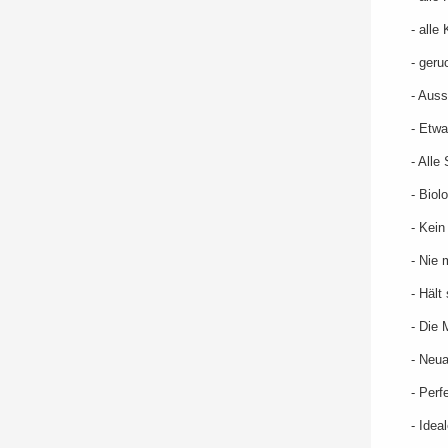
- alle
- geru
- Auss
- Etwa
- Alle
- Biol
- Kei
- Nie 
- Hält
- Die 
- Neua
- Perf
- Idea