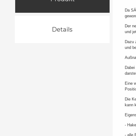
Da SÄ
geword
Der ne
Details
und je
Dazu z
und b
Außnah
Dabei 
darste
Eine w
Positi
Die Ke
kann k
Eigen
- Hak
- alle