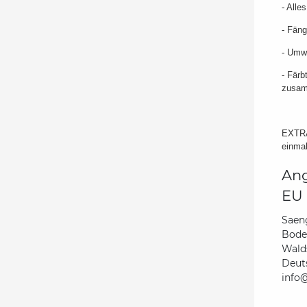
- Alle
- Fäng
- Umwe
- Färb
zusam
EXTRAT
einmal
Ang
EU 
Saen
Bode
Wald
Deut
info