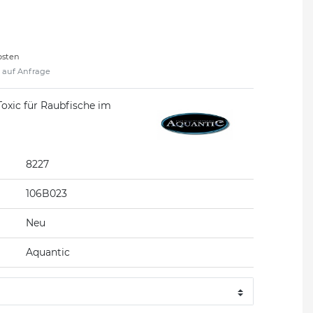
osten
t auf Anfrage
oxic für Raubfische im
8227
106B023
Neu
Aquantic