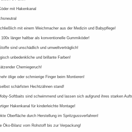
 Köder mit Hakenkanal
chsneutral
chließlich mit einem Weichmacher aus der Medizin und Babypflege!
 100x länger haltbar als konventionelle Gummiköder!
 Stoffe sind unschädlich und umweltverträglich!
ogisch unbedenkliche und brillante Farben!
n ätzender Chemiegeruch!
mehr ölige oder schmierige Finger beim Montieren!
 selbst schärfsten Hechtzähnen stand!
Moby-Softbaits sind schwimmend und lassen sich aufgrund ihres starken Auftr
rtiger Hakenkanal für kinderleichte Montage!
ekte Oberfläche durch Herstellung im Spritzgussverfahren!
le Öko-Bilanz vom Rohstoff bis zur Verpackung!