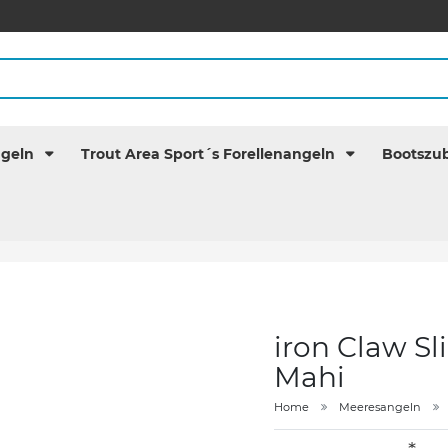
ngeln
Trout Area Sport´s Forellenangeln
Bootszu
iron Claw S
Mahi
Home
Meeresangeln