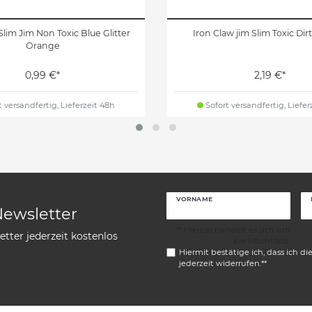
Slim Jim Non Toxic Blue Glitter
Iron Claw jim Slim Toxic Dir
Orange
0,99 €*
2,19 €*
 versandfertig, Lieferzeit 48h
Sofort versandfertig, Liefer
VORNAME
Newsletter
** Hierbei handelt es sich um
tter jederzeit kostenlos
ein Pflichtfeld.
Hiermit bestätige ich, dass ich di
jederzeit widerrufen.**