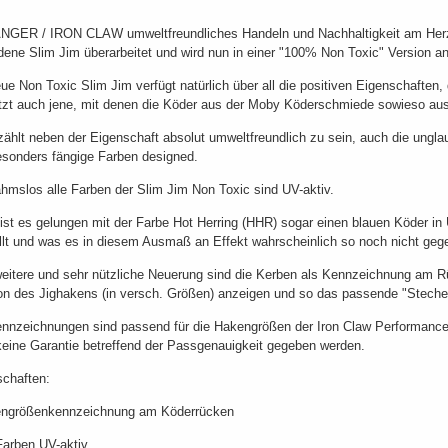
NGER / IRON CLAW umweltfreundliches Handeln und Nachhaltigkeit am Herze
ene Slim Jim überarbeitet und wird nun in einer "100% Non Toxic" Version a
ue Non Toxic Slim Jim verfügt natürlich über all die positiven Eigenschaften,
tzt auch jene, mit denen die Köder aus der Moby Köderschmiede sowieso aus
ählt neben der Eigenschaft absolut umweltfreundlich zu sein, auch die ungla
esonders fängige Farben designed.
mslos alle Farben der Slim Jim Non Toxic sind UV-aktiv.
ist es gelungen mit der Farbe Hot Herring (HHR) sogar einen blauen Köder in 
llt und was es in diesem Ausmaß an Effekt wahrscheinlich so noch nicht geg
eitere und sehr nützliche Neuerung sind die Kerben als Kennzeichnung am 
on des Jighakens (in versch. Größen) anzeigen und so das passende "Stech
nnzeichnungen sind passend für die Hakengrößen der Iron Claw Performance
eine Garantie betreffend der Passgenauigkeit gegeben werden.
schaften:
engrößenkennzeichnung am Köderrücken
 Farben UV-aktiv