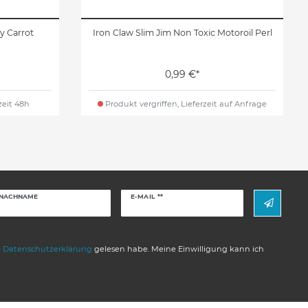
ty Carrot
Iron Claw Slim Jim Non Toxic Motoroil Perl
0,99 €*
zeit 48h
Produkt vergriffen, Lieferzeit auf Anfrage
Newsletter
NACHNAME
E-MAIL **
Honig
e
Daten­schutz­erklärung
gelesen habe. Meine Einwilligung kann ich