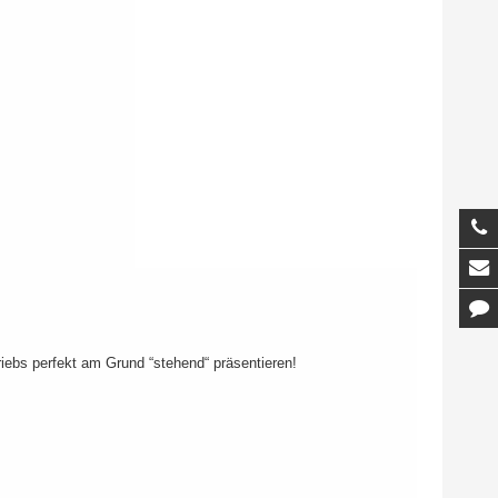
T
M
K
iebs perfekt am Grund “stehend“ präsentieren!