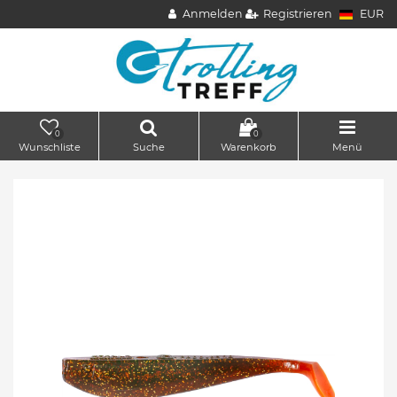
Anmelden
Registrieren
EUR
0
0
Wunschliste
Suche
Warenkorb
Menü