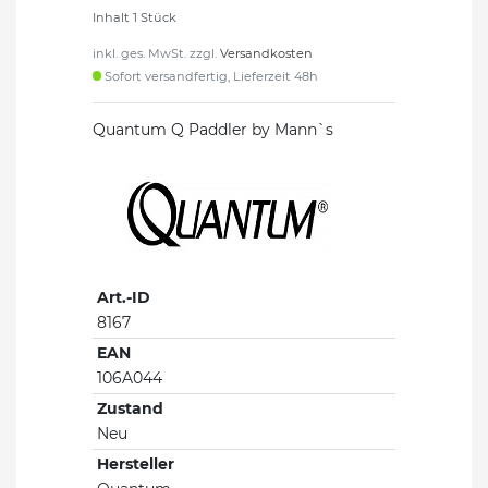
Inhalt
1
Stück
inkl. ges. MwSt. zzgl.
Versandkosten
Sofort versandfertig, Lieferzeit 48h
Quantum Q Paddler by Mann`s
Art.-ID
8167
EAN
106A044
Zustand
Neu
Hersteller