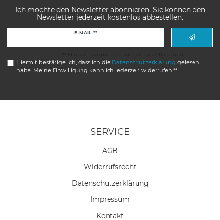
Ich möchte den Newsletter abonnieren. Sie können den
Newsletter jederzeit kostenlos abbestellen.
Newsletter
E-MAIL **
Honig
** Hierbei handelt es sich um ein Pflichtfeld.
Hiermit bestätige ich, dass ich die
Daten­schutz­erklärung
gelesen
habe. Meine Einwilligung kann ich jederzeit widerrufen.**
SERVICE
AGB
Widerrufs­recht
Daten­schutz­erklärung
Impressum
Kontakt