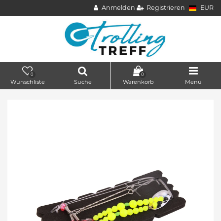
Anmelden
Registrieren
EUR
0
0
Wunschliste
Suche
Warenkorb
Menü