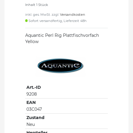
Inhalt
1
Stück
inkl. ges. MwSt. zzgl.
Versandkosten
Sofort versandfertig, Lieferzeit 48h
Aquantic Perl Rig Plattfischvorfach
Yellow
Art.-ID
9208
EAN
03C047
Zustand
Neu
Hersteller