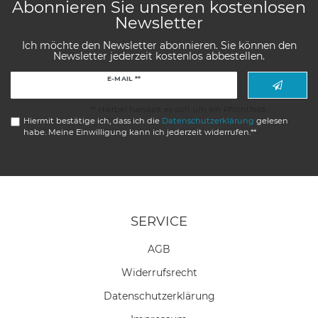
Abonnieren Sie unseren kostenlosen
Newsletter
Ich möchte den Newsletter abonnieren. Sie können den
Newsletter jederzeit kostenlos abbestellen.
Newsletter
E-MAIL **
Honig
** Hierbei handelt es sich um ein Pflichtfeld.
Hiermit bestätige ich, dass ich die
Daten­schutz­erklärung
gelesen
habe. Meine Einwilligung kann ich jederzeit widerrufen.**
SERVICE
AGB
Widerrufs­recht
Daten­schutz­erklärung