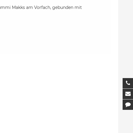
 Gummi Makks am Vorfach, gebunden mit
T
M
K