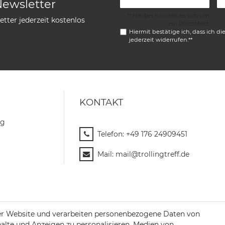
Newsletter
** Hierbei handelt es sich um
tter jederzeit kostenlos
ein Pflichtfeld.
Hiermit bestätige ich, dass ich di
jederzeit widerrufen.**
KONTAKT
ng
Telefon:
+49 176 24909451
Mail:
mail@trollingtreff.de
er Website und verarbeiten personenbezogene Daten von
halte und Anzeigen zu personalisieren, Medien von