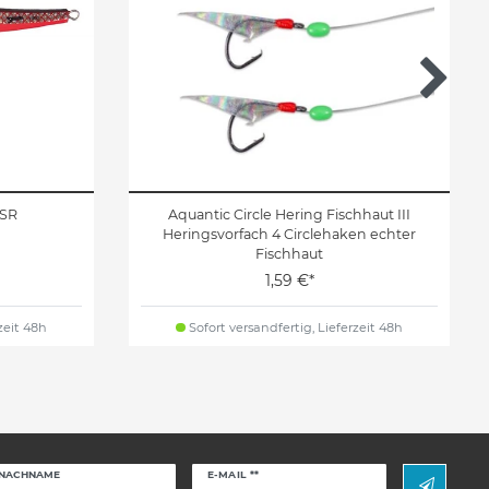
 SR
Aquantic Circle Hering Fischhaut III
Heringsvorfach 4 Circlehaken echter
Fischhaut
1,59 €*
zeit 48h
Sofort versandfertig, Lieferzeit 48h
Newsletter
NACHNAME
E-MAIL **