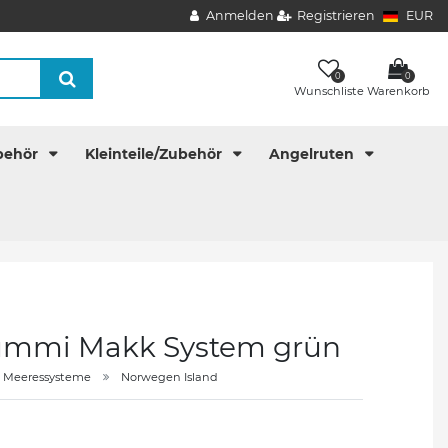
Anmelden
Registrieren
EUR
0
0
Wunschliste
Warenkorb
behör
Kleinteile/Zubehör
Angelruten
ummi Makk System grün
Meeressysteme
Norwegen Island