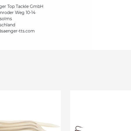
ger Top Tackle GmbH
nroder Weg 10-14
solms
schland
@saenger-tts.com