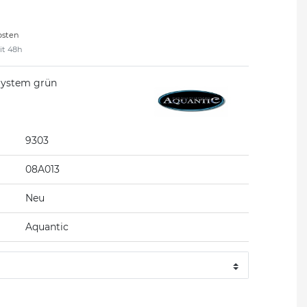
osten
eit 48h
System grün
9303
08A013
Neu
Aquantic