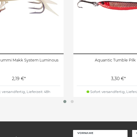
Gummi Makk System Luminous
Aquantic Tumble Pilk
2,19 €*
3,30 €*
 versandfertig, Lieferzeit 48h
Sofort versandfertig, Liefer
VORNAME