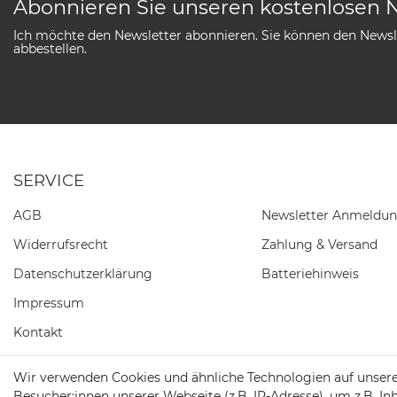
Abonnieren Sie unseren kostenlosen 
Ich möchte den Newsletter abonnieren. Sie können den Newsle
abbestellen.
SERVICE
AGB
Newsletter Anmeldu
Widerrufs­recht
Zahlung & Versand
Daten­schutz­erklärung
Batteriehinweis
Impressum
Kontakt
Barrierefreiheitserklärung
Wir verwenden Cookies und ähnliche Technologien auf unser
Besucher:innen unserer Webseite (z.B. IP-Adresse), um z.B. In