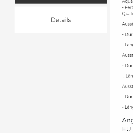
Aqua
- Fe
Quali
Details
Auss
- Du
- Län
Auss
- Du
-. Lä
Auss
- Du
- Lä
Ang
EU 