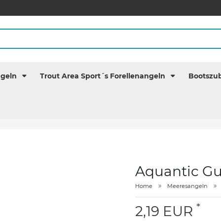
ngeln
Trout Area Sport´s Forellenangeln
Bootszu
Aquantic G
Home
Meeresangeln
*
2,19 EUR