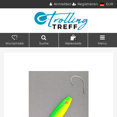
Anmelden
Registrieren
EUR
0
0
Wunschliste
Suche
Warenkorb
Menü