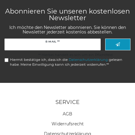
Abonnieren Sie unseren kostenlosen
Newsletter
Ich möchte den Newsletter abonnieren. Sie können den
Newsletter jederzeit kostenlos abbestellen.
Newsletter
E-MAIL **
Honig
** Hierbei handelt es sich um ein Pflichtfeld.
Hiermit bestätige ich, dass ich die
Daten­schutz­erklärung
gelesen
habe. Meine Einwilligung kann ich jederzeit widerrufen.**
SERVICE
AGB
Widerrufs­recht
Daten­schutz­erklärung