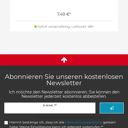
7,49 €*
Sofort versandfertig, Lieferzeit 48h
Abonnieren Sie unseren kostenlosen
Newsletter
Ich möchte den Newsletter abonnieren. Sie können den
Newsletter jederzeit kostenlos abbestellen.
Newsletter
E-MAIL **
Honig
** Hierbei handelt es sich um ein Pflichtfeld.
Hiermit bestätige ich, dass ich die
Daten­schutz­erklärung
gelesen
habe. Meine Einwilligung kann ich jederzeit widerrufen.**