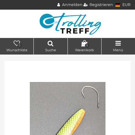
Anmelden
Registrieren
EUR
0
0
Wunschliste
Suche
Warenkorb
Menü