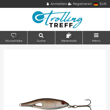
Anmelden
Registrieren
EUR
0
0
Wunschliste
Suche
Warenkorb
Menü