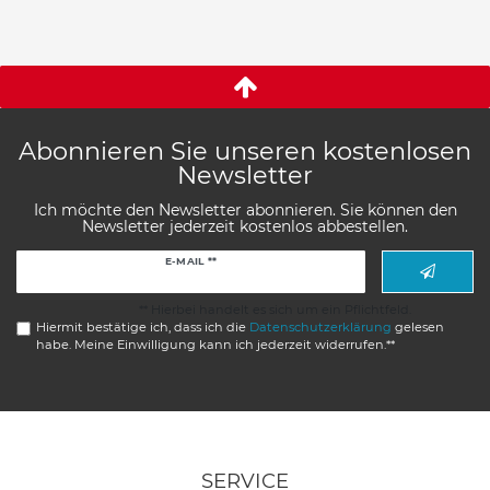
Abonnieren Sie unseren kostenlosen
Newsletter
Ich möchte den Newsletter abonnieren. Sie können den
Newsletter jederzeit kostenlos abbestellen.
Newsletter
E-MAIL **
Honig
** Hierbei handelt es sich um ein Pflichtfeld.
Hiermit bestätige ich, dass ich die
Daten­schutz­erklärung
gelesen
habe. Meine Einwilligung kann ich jederzeit widerrufen.**
SERVICE