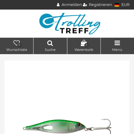
Anmelden
Registrieren
EUR
0
0
Wunschliste
Suche
Warenkorb
Menü