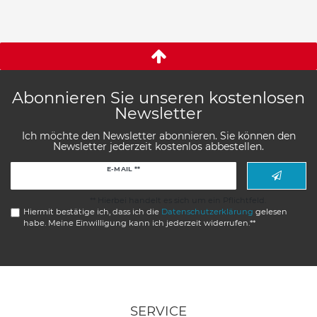
Abonnieren Sie unseren kostenlosen
Newsletter
Ich möchte den Newsletter abonnieren. Sie können den
Newsletter jederzeit kostenlos abbestellen.
Newsletter
E-MAIL **
Honig
** Hierbei handelt es sich um ein Pflichtfeld.
Hiermit bestätige ich, dass ich die
Daten­schutz­erklärung
gelesen
habe. Meine Einwilligung kann ich jederzeit widerrufen.**
SERVICE