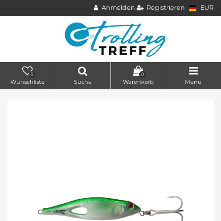
Anmelden
Registrieren
EUR
0
0
Wunschliste
Suche
Warenkorb
Menü