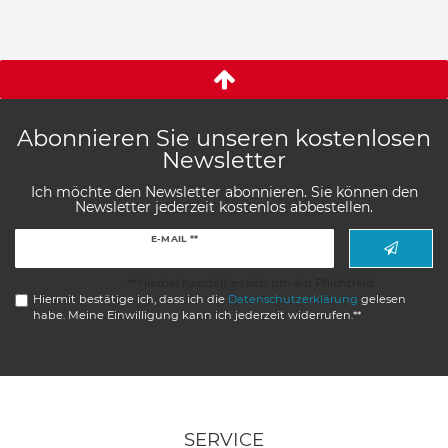
Abonnieren Sie unseren kostenlosen
Newsletter
Ich möchte den Newsletter abonnieren. Sie können den
Newsletter jederzeit kostenlos abbestellen.
Newsletter
E-MAIL **
Honig
** Hierbei handelt es sich um ein Pflichtfeld.
Hiermit bestätige ich, dass ich die
Daten­schutz­erklärung
gelesen
habe. Meine Einwilligung kann ich jederzeit widerrufen.**
SERVICE