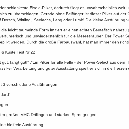
t der schlankeste Eisele-Pilker, dadurch fliegt es unwahrscheinlich wei
sich zu überschlagen. Gerade ohne Beifänger ist dieser Pilker auf der
f Dorsch, Wittling, Seelachs, Leng oder Lumb! Die kleine Ausführung v
 die leicht taumelnde Form imitiert er einen echten Beutefisch nahezu p
 verführerisch und unwiederstehlich für die Meeresräuber. Der Power Sel
gepilkt werden. Durch die große Farbauswahl, hat man immer den richti
r & Küste Test Nr.22
t gut, fängt gut!" ,"Ein Pilker für alle Fälle - der Power-Select aus de
lassiker Verarbeitung und guter Ausstattung spielt er sich in die Herze
bt 3 verschiedene Ausführungen
ndard“
egen
xtra großen VMC Drillingen und starken Sprengringen
ine bleifreie Ausführung