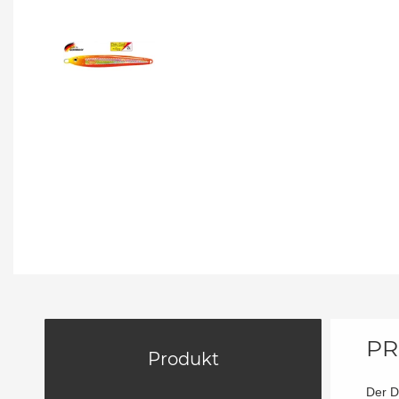
PR
Produkt
Der D