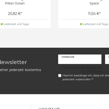
Pilker Ocean
Space
20,82 €*
11,04 €*
Lieferzeit 4-6 Tage
Lieferzeit 4-6 Tage
VORNAME
Newsletter
** Hierbei handelt es sich um
tter jederzeit kostenlos
ein Pflichtfeld.
Hiermit bestätige ich, dass ich di
jederzeit widerrufen.**