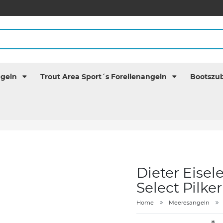
ngeln
Trout Area Sport´s Forellenangeln
Bootszu
Dieter Eisel
Select Pilke
Home
Meeresangeln