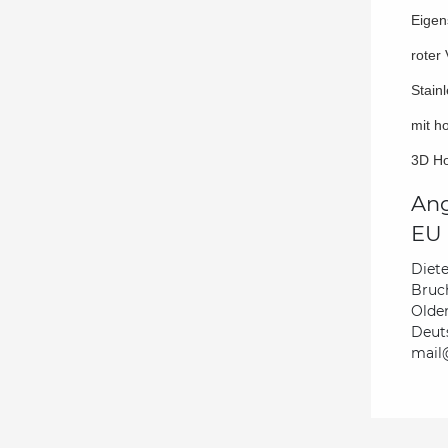
Eigen
roter
Stain
mit h
3D H
Ang
EU 
Diete
Bruc
Olde
Deut
mail@