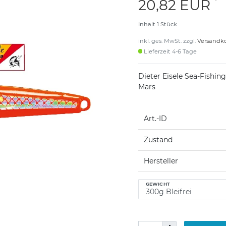
*
20,82 EUR
Inhalt
1
Stück
inkl. ges. MwSt. zzgl.
Versandk
Lieferzeit 4-6 Tage
Dieter Eisele Sea-Fishin
Mars
Art.-ID
Zustand
Hersteller
GEWICHT