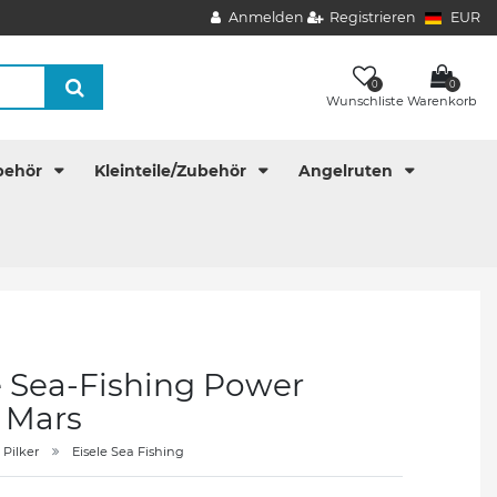
Anmelden
Registrieren
EUR
0
0
Wunschliste
Warenkorb
behör
Kleinteile/Zubehör
Angelruten
e Sea-Fishing Power
r Mars
Pilker
Eisele Sea Fishing