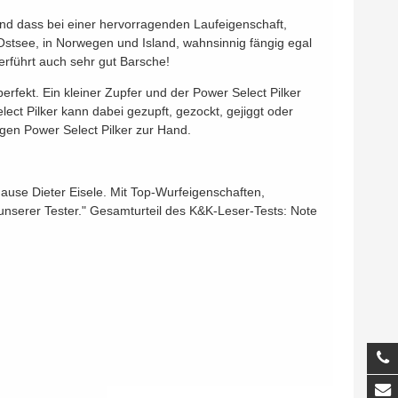
t und dass bei einer hervorragenden Laufeigenschaft,
 Ostsee, in Norwegen und Island, wahnsinnig fängig egal
erführt auch sehr gut Barsche!
erfekt. Ein kleiner Zupfer und der Power Select Pilker
ect Pilker kann dabei gezupft, gezockt, gejiggt oder
gen Power Select Pilker zur Hand.
m Hause Dieter Eisele. Mit Top-Wurfeigenschaften,
n unserer Tester." Gesamturteil des K&K-Leser-Tests: Note
T
M