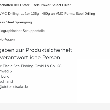
schaften der Dieter Eisele Power Select Pilker
 VMC-Drilling, außer 135g - 460g an VMC Perma Steel Drilling
less Steel Sprengring
olographischer Schuppenfolie
olo-Augen
aben zur Produktsicherheit
verantwortliche Person
r Eisele Sea-Fishing GmbH & Co. KG
hweg 3
nburg
schland
dieter-eisele.de