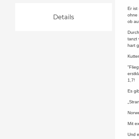
Er is
ohne 
Details
ob au
Durch
tanzt
hart 
Kutte
"Flieg
erstk
1,7!
Es gi
„Stra
Norw
Mit e
Und e