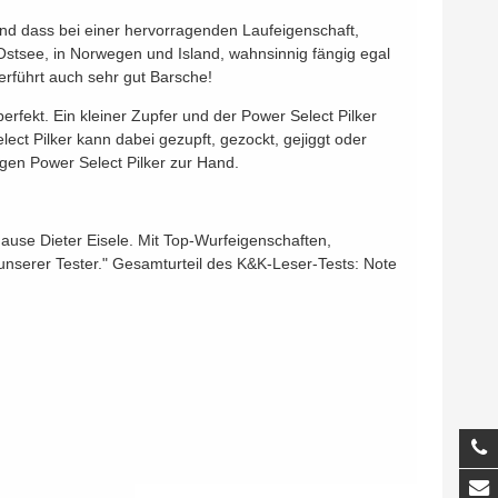
t und dass bei einer hervorragenden Laufeigenschaft,
 Ostsee, in Norwegen und Island, wahnsinnig fängig egal
erführt auch sehr gut Barsche!
erfekt. Ein kleiner Zupfer und der Power Select Pilker
ect Pilker kann dabei gezupft, gezockt, gejiggt oder
gen Power Select Pilker zur Hand.
m Hause Dieter Eisele. Mit Top-Wurfeigenschaften,
n unserer Tester." Gesamturteil des K&K-Leser-Tests: Note
T
M