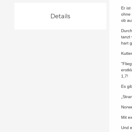
Er is
ohne 
Details
ob au
Durch
tanzt
hart 
Kutte
"Flieg
erstk
1,7!
Es gi
„Stra
Norw
Mit e
Und e