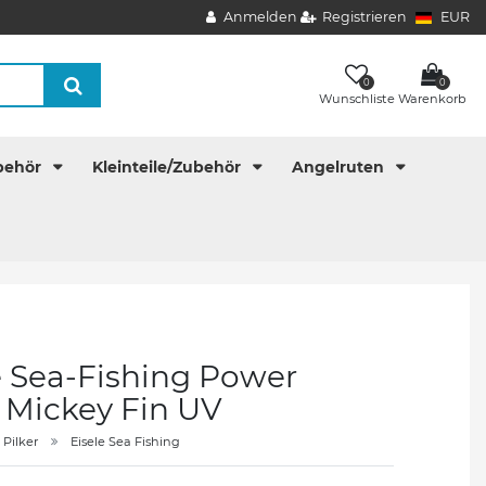
Anmelden
Registrieren
EUR
0
0
Wunschliste
Warenkorb
behör
Kleinteile/Zubehör
Angelruten
e Sea-Fishing Power
r Mickey Fin UV
Pilker
Eisele Sea Fishing