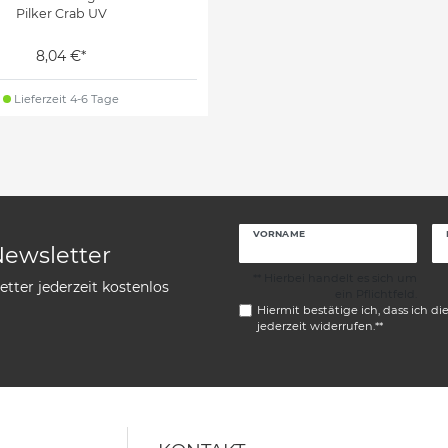
Pilker Crab UV
8,04 €*
Lieferzeit 4-6 Tage
VORNAME
Newsletter
** Hierbei handelt es sich um
tter jederzeit kostenlos
ein Pflichtfeld.
Hiermit bestätige ich, dass ich di
jederzeit widerrufen.**