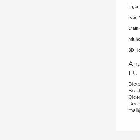
Eigen
roter
Stain
mit h
3D H
Ang
EU 
Diete
Bruc
Olde
Deut
mail@