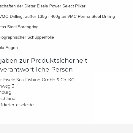
schaften der Dieter Eisele Power Select Pilker
 VMC-Drilling, außer 135g - 460g an VMC Perma Steel Drilling
less Steel Sprengring
olographischer Schuppenfolie
olo-Augen
aben zur Produktsicherheit
verantwortliche Person
r Eisele Sea-Fishing GmbH & Co. KG
hweg 3
nburg
schland
dieter-eisele.de