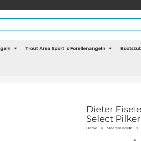
ngeln
Trout Area Sport´s Forellenangeln
Bootszu
Dieter Eisel
Select Pilke
Home
Meeresangeln