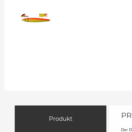
PR
Produkt
Der D