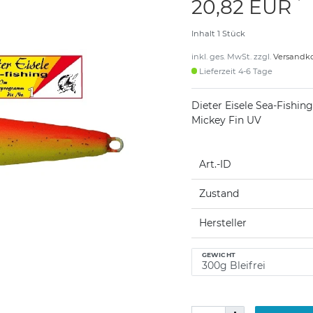
*
20,82 EUR
Inhalt
1
Stück
inkl. ges. MwSt. zzgl.
Versandk
Lieferzeit 4-6 Tage
Dieter Eisele Sea-Fishin
Mickey Fin UV
Art.-ID
Zustand
Hersteller
GEWICHT