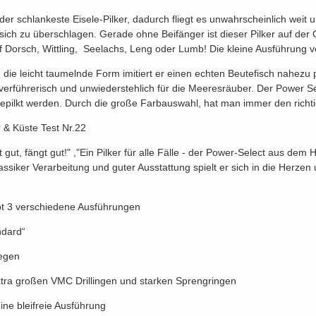
t der schlankeste Eisele-Pilker, dadurch fliegt es unwahrscheinlich wei
sich zu überschlagen. Gerade ohne Beifänger ist dieser Pilker auf der
f Dorsch, Wittling, Seelachs, Leng oder Lumb! Die kleine Ausführung v
 die leicht taumelnde Form imitiert er einen echten Beutefisch nahezu p
 verführerisch und unwiederstehlich für die Meeresräuber. Der Power Sel
gepilkt werden. Durch die große Farbauswahl, hat man immer den richti
r & Küste Test Nr.22
t gut, fängt gut!" ,"Ein Pilker für alle Fälle - der Power-Select aus de
lassiker Verarbeitung und guter Ausstattung spielt er sich in die Herze
bt 3 verschiedene Ausführungen
ndard“
egen
xtra großen VMC Drillingen und starken Sprengringen
ine bleifreie Ausführung