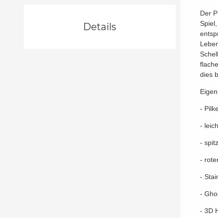
Der P
Spiel,
Details
entsp
Leben
Schel
flach
dies 
Eigen
- Pil
- lei
- spit
- rote
- Sta
- Gho
- 3D 