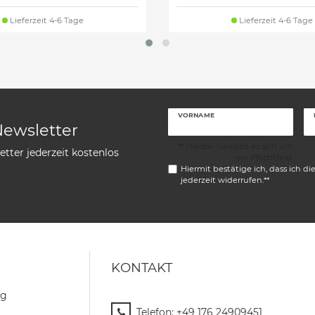
Lieferzeit 4-6 Tage
Lieferzeit 4-6 Tage
VORNAME
Newsletter
** Hierbei handelt es sich um
tter jederzeit kostenlos
ein Pflichtfeld.
Hiermit bestätige ich, dass ich di
jederzeit widerrufen.**
KONTAKT
ng
Telefon:
+49 176 24909451