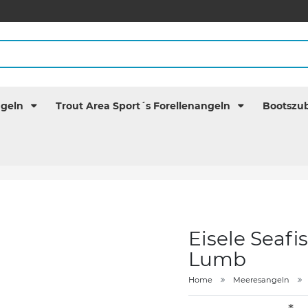
ngeln
Trout Area Sport´s Forellenangeln
Bootszu
Eisele Seafi
Lumb
Home
Meeresangeln