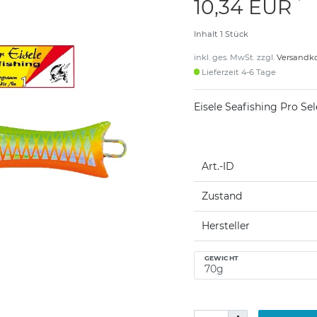
*
10,34 EUR
Inhalt
1
Stück
inkl. ges. MwSt. zzgl.
Versandk
Lieferzeit 4-6 Tage
Eisele Seafishing Pro Se
Art.-ID
Zustand
Hersteller
GEWICHT