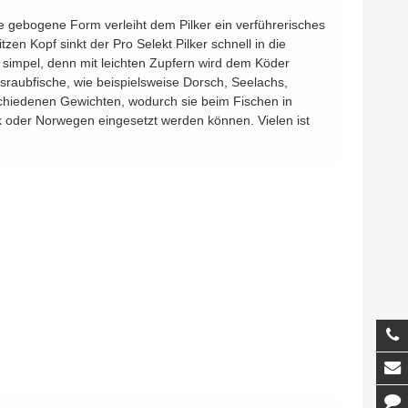
ne gebogene Form verleiht dem Pilker ein verführerisches
tzen Kopf sinkt der Pro Selekt Pilker schnell in die
t simpel, denn mit leichten Zupfern wird dem Köder
esraubfische, wie beispielsweise Dorsch, Seelachs,
erschiedenen Gewichten, wodurch sie beim Fischen in
 oder Norwegen eingesetzt werden können. Vielen ist
T
M
K