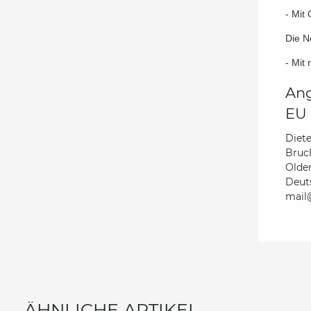
- Mit
Die N
- Mit
Ang
EU 
Diete
Bruc
Olde
Deut
mail@
ÄHNLICHE ARTIKEL