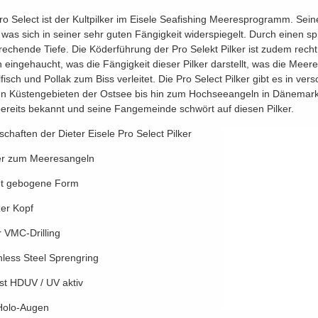
ro Select ist der Kultpilker im Eisele Seafishing Meeresprogramm. Sei
 was sich in seiner sehr guten Fängigkeit widerspiegelt. Durch einen spi
rechende Tiefe. Die Köderführung der Pro Selekt Pilker ist zudem rech
 eingehaucht, was die Fängigkeit dieser Pilker darstellt, was die Meer
lfisch und Pollak zum Biss verleitet. Die Pro Select Pilker gibt es in v
en Küstengebieten der Ostsee bis hin zum Hochseeangeln in Dänemark
bereits bekannt und seine Fangemeinde schwört auf diesen Pilker.
schaften der Dieter Eisele Pro Select Pilker
ker zum Meeresangeln
cht gebogene Form
zer Kopf
r VMC-Drilling
inless Steel Sprengring
st HDUV / UV aktiv
Holo-Augen