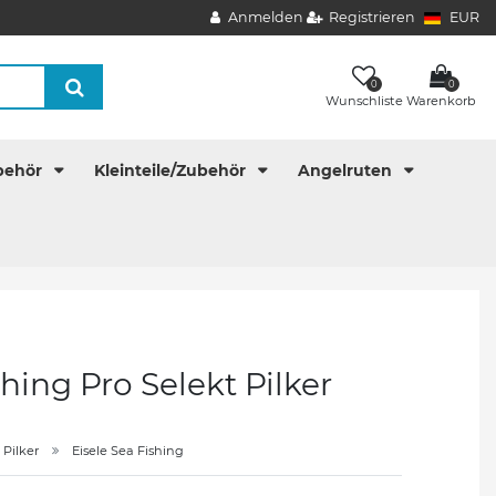
Anmelden
Registrieren
EUR
0
0
Wunschliste
Warenkorb
behör
Kleinteile/Zubehör
Angelruten
shing Pro Selekt Pilker
Pilker
Eisele Sea Fishing