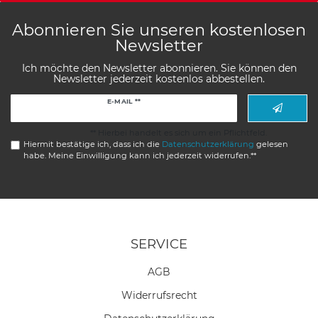
Abonnieren Sie unseren kostenlosen
Newsletter
Ich möchte den Newsletter abonnieren. Sie können den
Newsletter jederzeit kostenlos abbestellen.
Newsletter
E-MAIL **
Honig
** Hierbei handelt es sich um ein Pflichtfeld.
Hiermit bestätige ich, dass ich die
Daten­schutz­erklärung
gelesen
habe. Meine Einwilligung kann ich jederzeit widerrufen.**
SERVICE
AGB
Widerrufs­recht