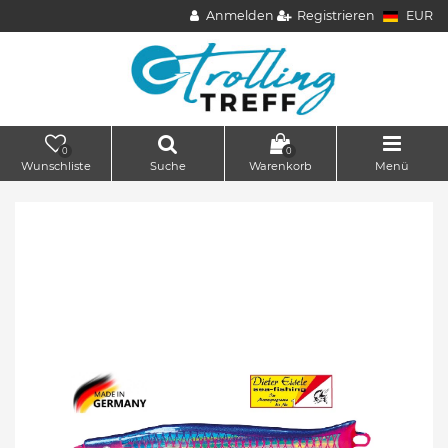
Anmelden
Registrieren
EUR
0
0
Wunschliste
Suche
Warenkorb
Menü