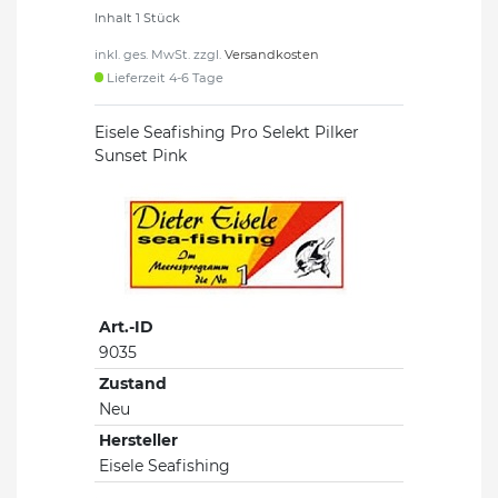
Inhalt
1
Stück
inkl. ges. MwSt. zzgl.
Versandkosten
Lieferzeit 4-6 Tage
Eisele Seafishing Pro Selekt Pilker
Sunset Pink
Art.-ID
9035
Zustand
Neu
Hersteller
Eisele Seafishing