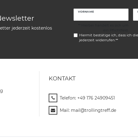
VORNAME
Newsletter
** Hierbei handelt es sich um
tter jederzeit kostenlos
ein Pflichtfeld.
Hiermit bestätige ich, dass ich di
jederzeit widerrufen.**
KONTAKT
ng
Telefon:
+49 176 24909451
Mail:
mail@trollingtreff.de