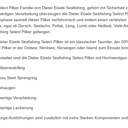
elect Pilker Familie von Dieter Eisele Seafishing, gehört mit Sicherhei
ertigen Verarbeitung überzeugen die Dieter Eisele Seafishing Select Pi
kphase taumelt dieser Pilker verführerisch und imitiert einen verletzten
s, egal ob Dorsch, Seelachs, Pollak, Leng, Lumb oder Heilbutt. Viele An
shing Select Pilker gefangen.
ieter Eisele Seafishing Select Pilker ist ein klassischer Taumler, der
t Pilker in der Ostsee, Nordsee, Norwegen oder Island zum Einsatz bri
stattet sind die Dieter Eisele Seafishing Select Pilker mit Hochwertig
eeresdrilling
less Steel Sprengring
oloaugen
ertige Verarbeitung
ertige Lackierung
orge Ausführungen sind zusätzlich mit extra Starken Komponenten und