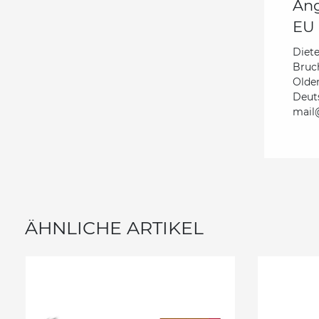
Ang
EU 
Diete
Bruc
Olde
Deut
mail@
ÄHNLICHE ARTIKEL