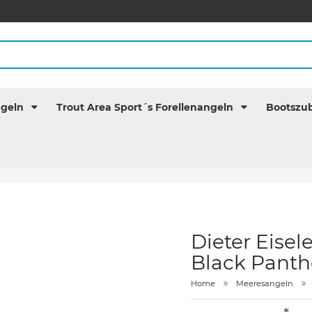
ngeln
Trout Area Sport´s Forellenangeln
Bootszu
Dieter Eisel
Black Panth
Home
Meeresangeln