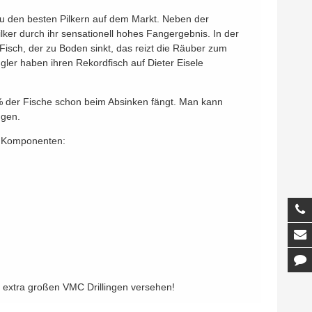
t zu den besten Pilkern auf dem Markt. Neben der
lker durch ihr sensationell hohes Fangergebnis. In der
 Fisch, der zu Boden sinkt, das reizt die Räuber zum
gler haben ihren Rekordfisch auf Dieter Eisele
 20% der Fische schon beim Absinken fängt. Man kann
ngen.
en Komponenten:
T
M
K
 extra großen VMC Drillingen versehen!