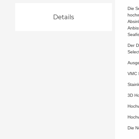
Die S
hochw
Details
Absin
Anbis
Seafi
Der D
Selec
Ausge
VMC M
Stain
3D H
Hochw
Hochw
Die N