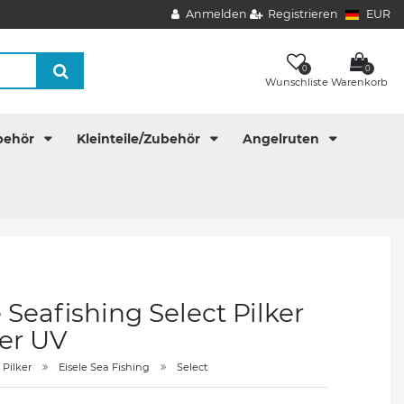
Anmelden
Registrieren
EUR
0
0
Wunschliste
Warenkorb
behör
Kleinteile/Zubehör
Angelruten
e Seafishing Select Pilker
er UV
Pilker
Eisele Sea Fishing
Select