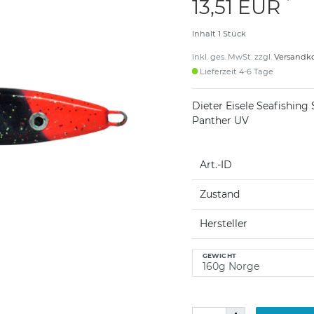
*
13,51 EUR
Inhalt
1
Stück
inkl. ges. MwSt. zzgl.
Versandk
Lieferzeit 4-6 Tage
Dieter Eisele Seafishing 
Panther UV
Art.-ID
Zustand
Hersteller
GEWICHT