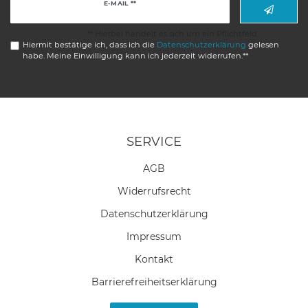
Newsletter
E-MAIL **
Honig
** Hierbei handelt es sich um ein Pflichtfeld.
Hiermit bestätige ich, dass ich die
Daten­schutz­erklärung
gelesen
habe. Meine Einwilligung kann ich jederzeit widerrufen.**
SERVICE
AGB
Widerrufs­recht
Daten­schutz­erklärung
Impressum
Kontakt
Barrierefreiheitserklärung