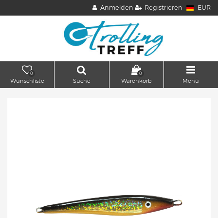
Anmelden
Registrieren
EUR
0
0
Wunschliste
Suche
Warenkorb
Menü