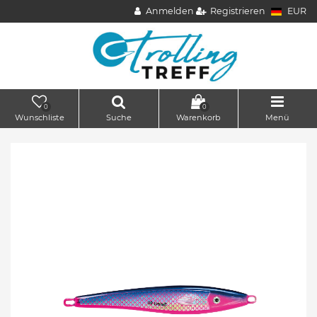
Anmelden
Registrieren
EUR
0
0
Wunschliste
Suche
Warenkorb
Menü