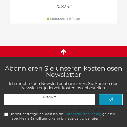
20,82 €*
Lieferzeit 4-6 Tage
Abonnieren Sie unseren kostenlosen
Newsletter
Ich möchte den Newsletter abonnieren. Sie können den
Newsletter jederzeit kostenlos abbestellen.
Newsletter
E-MAIL **
Honig
** Hierbei handelt es sich um ein Pflichtfeld.
Hiermit bestätige ich, dass ich die
Daten­schutz­erklärung
gelesen
habe. Meine Einwilligung kann ich jederzeit widerrufen.**