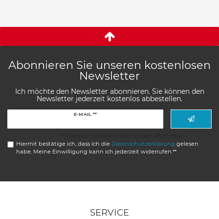
Abonnieren Sie unseren kostenlosen
Newsletter
Ich möchte den Newsletter abonnieren. Sie können den
Newsletter jederzeit kostenlos abbestellen.
Newsletter
E-MAIL **
Honig
** Hierbei handelt es sich um ein Pflichtfeld.
Hiermit bestätige ich, dass ich die
Daten­schutz­erklärung
gelesen
habe. Meine Einwilligung kann ich jederzeit widerrufen.**
SERVICE