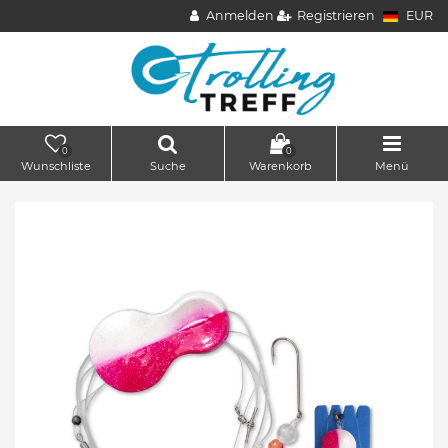
Anmelden
Registrieren
EUR
0
0
Wunschliste
Suche
Warenkorb
Menü