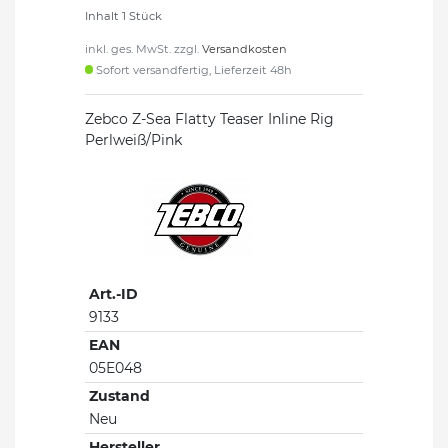
Inhalt
1
Stück
inkl. ges. MwSt. zzgl.
Versandkosten
Sofort versandfertig, Lieferzeit 48h
Zebco Z-Sea Flatty Teaser Inline Rig
Perlweiß/Pink
Art.-ID
9133
EAN
05E048
Zustand
Neu
Hersteller