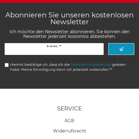
Abonnieren Sie unseren kostenlosen
Newsletter
Ich möchte den Newsletter abonnieren. Sie können den
Newsletter jederzeit kostenlos abbestellen.
Newsletter
E-MAIL **
Honig
** Hierbei handelt es sich um ein Pflichtfeld.
Hiermit bestätige ich, dass ich die
Daten­schutz­erklärung
gelesen
habe. Meine Einwilligung kann ich jederzeit widerrufen.**
SERVICE
AGB
Widerrufs­recht