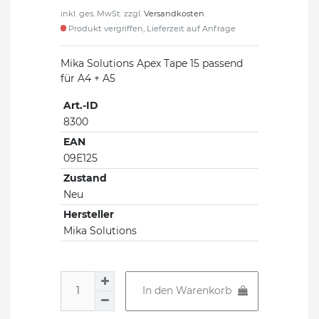
inkl. ges. MwSt. zzgl.
Versandkosten
Produkt vergriffen, Lieferzeit auf Anfrage
Mika Solutions Apex Tape 15 passend
für A4 + A5
Art.-ID
8300
EAN
09E125
Zustand
Neu
Hersteller
Mika Solutions
In den Warenkorb