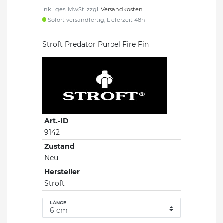
inkl. ges. MwSt. zzgl.
Versandkosten
Sofort versandfertig, Lieferzeit 48h
Stroft Predator Purpel Fire Fin
Art.-ID
9142
Zustand
Neu
Hersteller
Stroft
LÄNGE