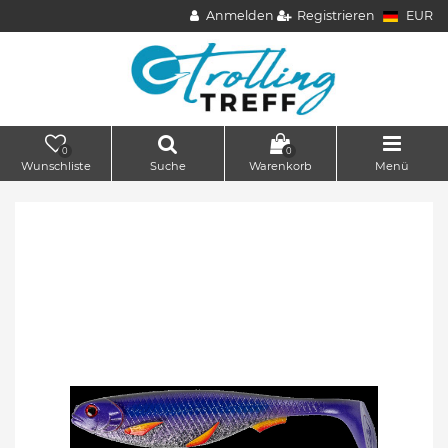
Anmelden
Registrieren
EUR
0
0
Wunschliste
Suche
Warenkorb
Menü