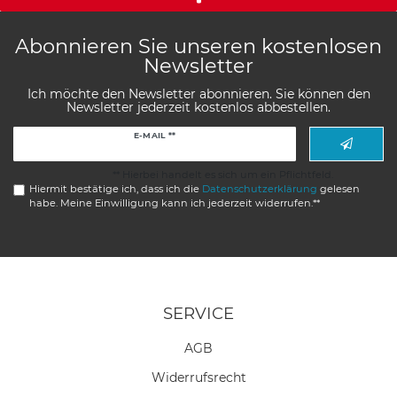
Abonnieren Sie unseren kostenlosen
Newsletter
Ich möchte den Newsletter abonnieren. Sie können den
Newsletter jederzeit kostenlos abbestellen.
Newsletter
E-MAIL **
Honig
** Hierbei handelt es sich um ein Pflichtfeld.
Hiermit bestätige ich, dass ich die
Daten­schutz­erklärung
gelesen
habe. Meine Einwilligung kann ich jederzeit widerrufen.**
SERVICE
AGB
Widerrufs­recht