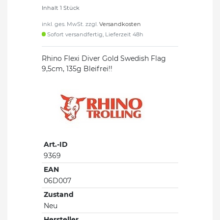
Inhalt
1
Stück
inkl. ges. MwSt. zzgl.
Versandkosten
Sofort versandfertig, Lieferzeit 48h
Rhino Flexi Diver Gold Swedish Flag
9,5cm, 135g Bleifrei!!
Art.-ID
9369
EAN
06D007
Zustand
Neu
Hersteller