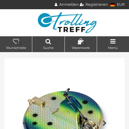
Anmelden
Registrieren
EUR
0
0
Wunschliste
Suche
Warenkorb
Menü