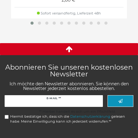
Sofort versandfertig, Lieferzeit 48h
Abonnieren Sie unseren kostenlosen
Newsletter
Ich möchte den Newsletter abonnieren. Sie können den
Newsletter jederzeit kostenlos abbestellen.
Newsletter
E-MAIL **
Honig
** Hierbei handelt es sich um ein Pflichtfeld.
Hiermit bestätige ich, dass ich die
Daten­schutz­erklärung
gelesen
habe. Meine Einwilligung kann ich jederzeit widerrufen.**