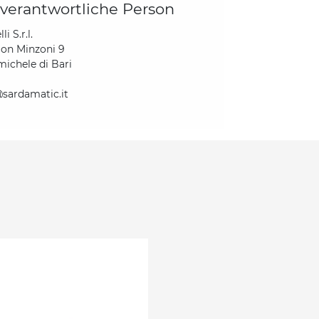
verantwortliche Person
li S.r.l.
Don Minzoni 9
ichele di Bari
sardamatic.it