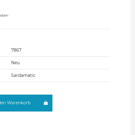
osten
7867
Neu
Sardamatic
den Warenkorb