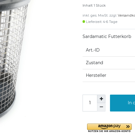
Inhalt
1
Stück
inkl. ges. MwSt. zzgl.
Versandk
Lieferzeit 4-6 Tage
Sardamatic Futterkorb
Art.-ID
Zustand
Hersteller
In 