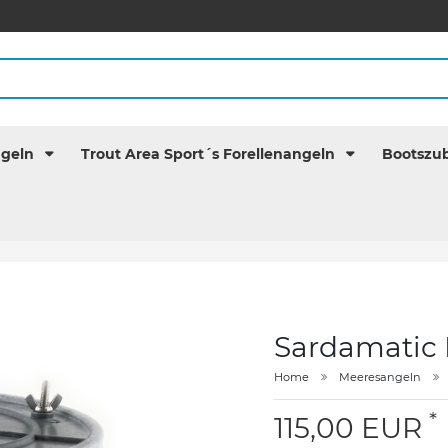
ngeln
Trout Area Sport´s Forellenangeln
Bootszu
Sardamatic 
Home
Meeresangeln
*
115,00 EUR