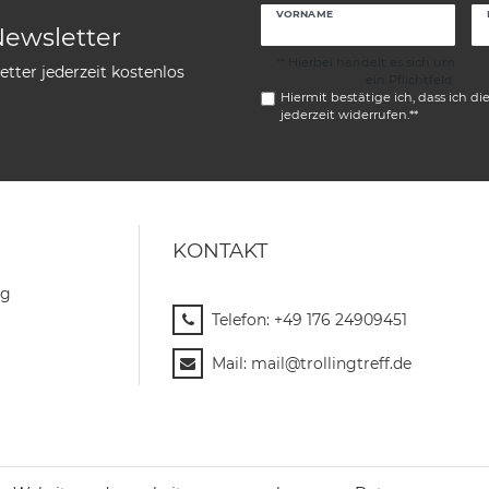
VORNAME
Newsletter
** Hierbei handelt es sich um
tter jederzeit kostenlos
ein Pflichtfeld.
Hiermit bestätige ich, dass ich di
jederzeit widerrufen.**
KONTAKT
ng
Telefon:
+49 176 24909451
Mail:
mail@trollingtreff.de