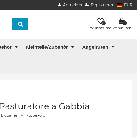
Anmelden
Registrieren
EUR
0
0
Wunschliste
Warenkorb
behör
Kleinteile/Zubehör
Angelruten
Pasturatore a Gabbia
Biggame
Futterkorb