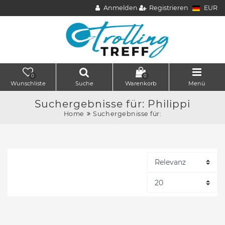
Anmelden
Registrieren
EUR
0
0
Wunschliste
Suche
Warenkorb
Menü
Suchergebnisse für: Philippi
Home
Suchergebnisse für: