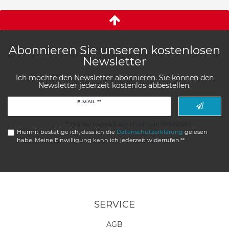
Abonnieren Sie unseren kostenlosen
Newsletter
Ich möchte den Newsletter abonnieren. Sie können den
Newsletter jederzeit kostenlos abbestellen.
Newsletter
E-MAIL **
Honig
** Hierbei handelt es sich um ein Pflichtfeld.
Hiermit bestätige ich, dass ich die
Daten­schutz­erklärung
gelesen
habe. Meine Einwilligung kann ich jederzeit widerrufen.**
SERVICE
AGB