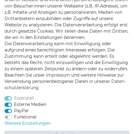
Telefon:
+49 176 24909451
von Besucher:innen unserer Webseite (z.B. IP-Adresse), um
z.B. Inhalte und Anzeigen zu personalisieren, Medien von
Mail:
mail@trollingtreff.de
Drittanbietern einzubinden oder Zugriffe auf unsere
Website zu analysieren. Die Datenverarbeitung erfolgt erst
durch gesetzte Cookies. Wir teilen diese Daten mit Dritten,
die wir in den Einstellungen benennen.
Die Datenverarbeitung kann mit Einwilligung oder
aufgrund eines berechtigten Interesses erfolgen. Die
Zustimmung kann erteilt oder abgelehnt werden. Es
besteht das Recht, nicht einzuwilligen und die Einwilligung
zu einem späteren Zeitpunkt zu ändern oder zu widerrufen.
Beachten Sie unser
Impressum
und weitere Hinweise zur
Verwendung personenbezogener Daten in unserer
Daten­
schutz­erklärung
.
Trollingtreff auf Facebook
Trollingtreff auf Twitter
Trollingtreff auf In
Trollingtreff a
Essenziell
Externe Medien
PayPal
Funktional
Weitere Einstellungen
2026 Trollingtreff
| copyright & design by mediaria®