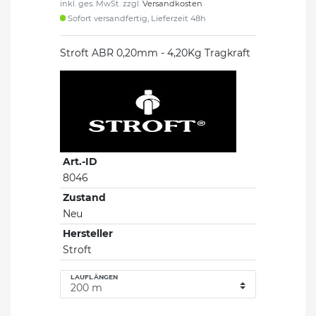
inkl. ges. MwSt. zzgl.
Versandkosten
Sofort versandfertig, Lieferzeit 48h
Stroft ABR 0,20mm - 4,20Kg Tragkraft
Art.-ID
8046
Zustand
Neu
Hersteller
Stroft
LAUFLÄNGEN