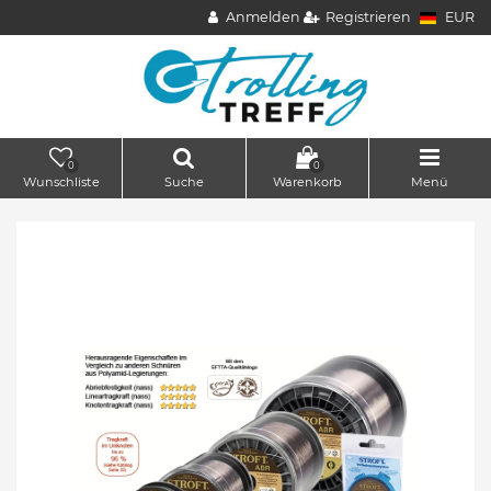
Anmelden
Registrieren
EUR
0
0
Wunschliste
Suche
Warenkorb
Menü