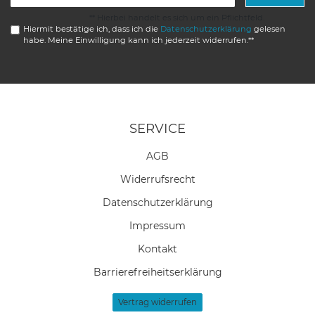
Honig
** Hierbei handelt es sich um ein Pflichtfeld.
Hiermit bestätige ich, dass ich die
Daten­schutz­erklärung
gelesen
habe. Meine Einwilligung kann ich jederzeit widerrufen.**
SERVICE
AGB
Widerrufs­recht
Daten­schutz­erklärung
Impressum
Kontakt
Barrierefreiheitserklärung
Vertrag widerrufen