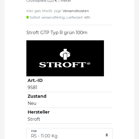
Grundpreis
0,23 € / Meter
inkl. ges. MwSt. zzgl.
Versandkosten
Sofort versandfertig, Lieferzeit 48h
Stroft GTP Typ R grün 100m
Art.-ID
9581
Zustand
Neu
Hersteller
Stroft
TYP