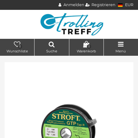
Anmelden
Registrieren
EUR
0
0
Wunschliste
Suche
Warenkorb
Menü