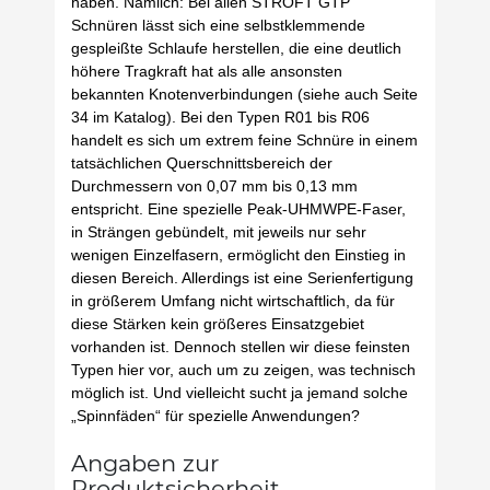
haben. Nämlich: Bei allen STROFT GTP
Schnüren lässt sich eine selbstklemmende
gespleißte Schlaufe herstellen, die eine deutlich
höhere Tragkraft hat als alle ansonsten
bekannten Knotenverbindungen (siehe auch Seite
34 im Katalog). Bei den Typen R01 bis R06
handelt es sich um extrem feine Schnüre in einem
tatsächlichen Querschnittsbereich der
Durchmessern von 0,07 mm bis 0,13 mm
entspricht. Eine spezielle Peak-UHMWPE-Faser,
in Strängen gebündelt, mit jeweils nur sehr
wenigen Einzelfasern, ermöglicht den Einstieg in
diesen Bereich. Allerdings ist eine Serienfertigung
in größerem Umfang nicht wirtschaftlich, da für
diese Stärken kein größeres Einsatzgebiet
vorhanden ist. Dennoch stellen wir diese feinsten
Typen hier vor, auch um zu zeigen, was technisch
möglich ist. Und vielleicht sucht ja jemand solche
„Spinnfäden“ für spezielle Anwendungen?
Angaben zur
Produktsicherheit