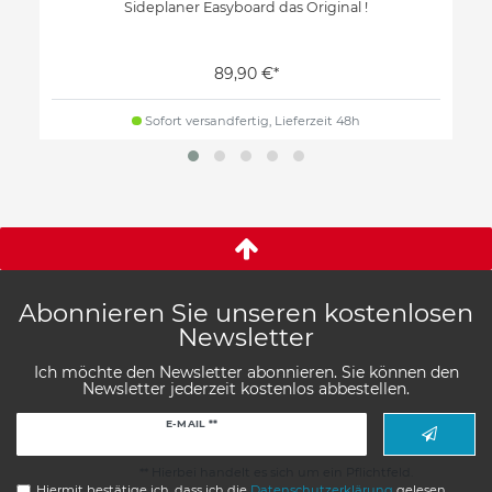
Sideplaner Easyboard das Original !
89,90 €*
Sofort versandfertig, Lieferzeit 48h
Abonnieren Sie unseren kostenlosen
Newsletter
Ich möchte den Newsletter abonnieren. Sie können den
Newsletter jederzeit kostenlos abbestellen.
Newsletter
E-MAIL **
Honig
** Hierbei handelt es sich um ein Pflichtfeld.
Hiermit bestätige ich, dass ich die
Daten­schutz­erklärung
gelesen