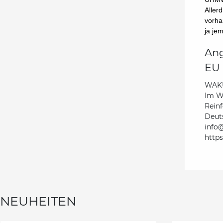
Aller
vorha
ja je
Ang
EU 
WAKU
Im W
Reinf
Deut
info@
https
NEUHEITEN