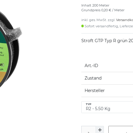
Inhalt
200
Meter
Grundpreis
0,20 € / Meter
inkl. ges. MwSt. zzgl.
Versandk
Sofort versandfertig, Lieferz
Stroft GTP Typ R grün 
Art.-ID
Zustand
Hersteller
TYP