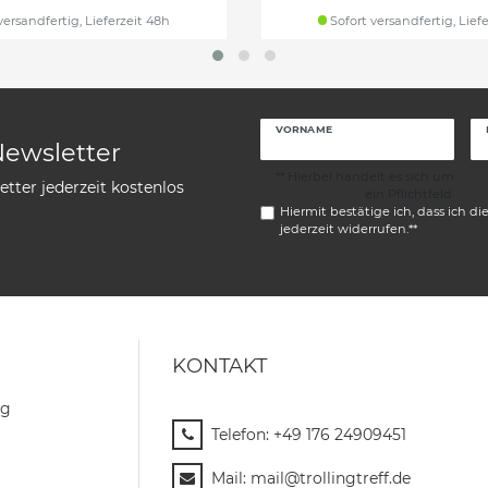
versandfertig, Lieferzeit 48h
Sofort versandfertig, Lief
VORNAME
Newsletter
** Hierbei handelt es sich um
tter jederzeit kostenlos
ein Pflichtfeld.
Hiermit bestätige ich, dass ich di
jederzeit widerrufen.**
KONTAKT
ng
Telefon:
+49 176 24909451
Mail:
mail@trollingtreff.de