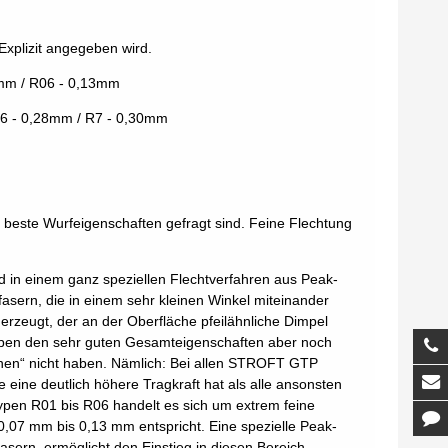
Explizit angegeben wird.
1mm / R06 - 0,13mm
R6 - 0,28mm / R7 - 0,30mm
m
d beste Wurfeigenschaften gefragt sind. Feine Flechtung
ird in einem ganz speziellen Flechtverfahren aus Peak-
sern, die in einem sehr kleinen Winkel miteinander
erzeugt, der an der Oberfläche pfeilähnliche Dimpel
 neben den sehr guten Gesamteigenschaften aber noch
T
enen“ nicht haben. Nämlich: Bei allen STROFT GTP
M
 eine deutlich höhere Tragkraft hat als alle ansonsten
ypen R01 bis R06 handelt es sich um extrem feine
K
,07 mm bis 0,13 mm entspricht. Eine spezielle Peak-
sern, ermöglicht den Einstieg in diesen Bereich.