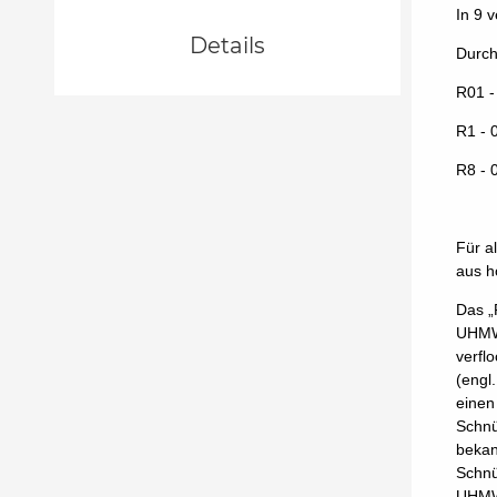
In 9 
Details
Durch
R01 -
R1 - 
R8 - 
Für 
aus h
Das „
UHMWP
verfl
(engl
einen
Schnü
bekan
Schnü
UHMWP