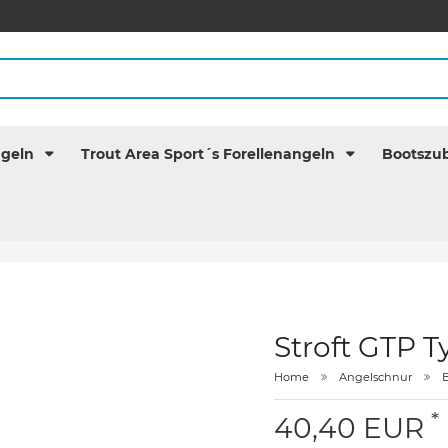
ngeln
Trout Area Sport´s Forellenangeln
Bootszu
Stroft GTP 
Home
Angelschnur
B
*
40,40 EUR