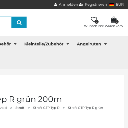
Anmelden
Registrieren
EUR
0
0
Wunschliste
Warenkorb
behör
Kleinteile/Zubehör
Angelruten
Typ R grün 200m
raid
Stroft
Stroft GTP Typ R
Stroft GTP Typ R grün