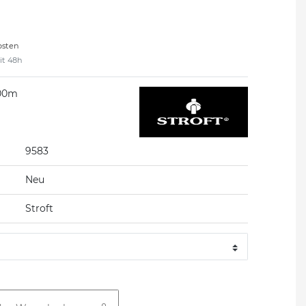
osten
eit 48h
200m
9583
Neu
Stroft