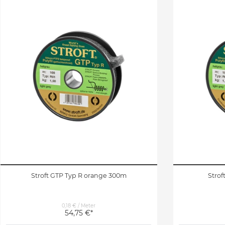
Stroft GTP Typ R orange 300m
Strof
0,18 € / Meter
54,75 €*