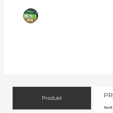
PR
Produkt
Strof