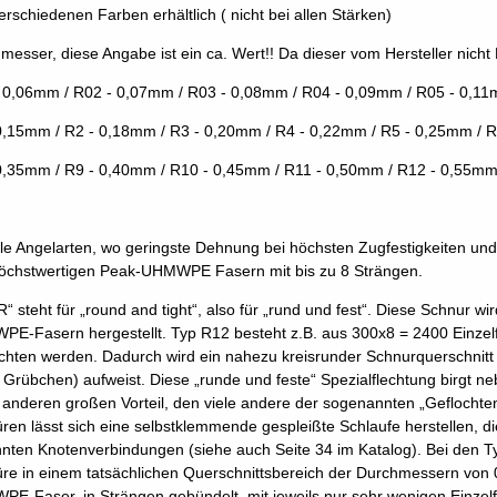
verschiedenen Farben erhältlich ( nicht bei allen Stärken)
messer, diese Angabe ist ein ca. Wert!! Da dieser vom Hersteller nicht 
 0,06mm / R02 - 0,07mm / R03 - 0,08mm / R04 - 0,09mm / R05 - 0,1
0,15mm / R2 - 0,18mm / R3 - 0,20mm / R4 - 0,22mm / R5 - 0,25mm / 
0,35mm / R9 - 0,40mm / R10 - 0,45mm / R11 - 0,50mm / R12 - 0,55m
alle Angelarten, wo geringste Dehnung bei höchsten Zugfestigkeiten un
öchstwertigen Peak-UHMWPE Fasern mit bis zu 8 Strängen.
R“ steht für „round and tight“, also für „rund und fest“. Diese Schnur w
E-Fasern hergestellt. Typ R12 besteht z.B. aus 300x8 = 2400 Einzelfa
ochten werden. Dadurch wird ein nahezu kreisrunder Schnurquerschnitt 
. Grübchen) aufweist. Diese „runde und feste“ Spezialflechtung birgt
 anderen großen Vorteil, den viele andere der sogenannten „Geflocht
ren lässt sich eine selbstklemmende gespleißte Schlaufe herstellen, die
nten Knotenverbindungen (siehe auch Seite 34 im Katalog). Bei den T
re in einem tatsächlichen Querschnittsbereich der Durchmessern von 0
E-Faser, in Strängen gebündelt, mit jeweils nur sehr wenigen Einzelfa