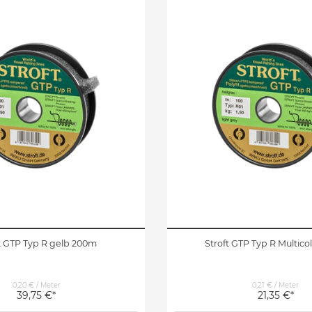
t GTP Typ R gelb 200m
Stroft GTP Typ R Multico
0,20 € / Meter
0,21 € / Meter
39,75 €*
21,35 €*