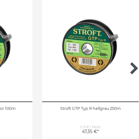
lor 100m
Stroft GTP Typ R hellgrau 250m
0,19 € / Meter
47,35 €*