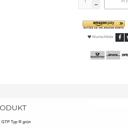
In 
Wunschliste
ODUKT
t GTP Typ R grün