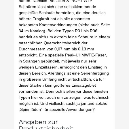
haben. Nämlich: Bei allen STROFT GTP
Schnüren lässt sich eine selbstklemmende
gespleißte Schlaufe herstellen, die eine deutlich
höhere Tragkraft hat als alle ansonsten
bekannten Knotenverbindungen (siehe auch Seite
34 im Katalog). Bei den Typen R01 bis R06
handelt es sich um extrem feine Schnüre in einem
tatsächlichen Querschnittsbereich der
Durchmessern von 0,07 mm bis 0,13 mm
entspricht. Eine spezielle Peak-UHMWPE-Faser,
in Strängen gebündelt, mit jeweils nur sehr
wenigen Einzelfasern, ermöglicht den Einstieg in
diesen Bereich. Allerdings ist eine Serienfertigung
in größerem Umfang nicht wirtschaftlich, da für
diese Stärken kein größeres Einsatzgebiet
vorhanden ist. Dennoch stellen wir diese feinsten
Typen hier vor, auch um zu zeigen, was technisch
möglich ist. Und vielleicht sucht ja jemand solche
„Spinnfäden“ für spezielle Anwendungen?
Angaben zur
Produktsicherheit