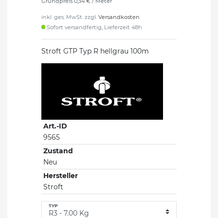
Grundpreis
0,34 € / Meter
inkl. ges. MwSt. zzgl.
Versandkosten
Sofort versandfertig, Lieferzeit 48h
Stroft GTP Typ R hellgrau 100m
Art.-ID
9565
Zustand
Neu
Hersteller
Stroft
TYP