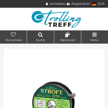
Anmelden
Registrieren
EUR
0
0
Wunschliste
Suche
Warenkorb
Menü