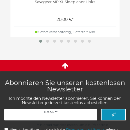
Savagear MP XL Sideplaner Links
20,00 €*
Sofort versandfertig, Lieferzeit 48h
Abonnieren Sie unseren kostenlosen
Newsletter
Ich möchte den Newsletter abonnieren. Sie können den
Newsletter jederzeit kostenlos abbestellen.
Newsletter
E-MAIL **
Honig
** Hierbei handelt es sich um ein Pflichtfeld.
Hiermit bestätige ich, dass ich die
Daten­schutz­erklärung
gelesen