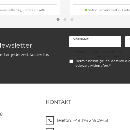
versandfertig, Lieferzeit 48h
Sofort versandfertig, Lief
VORNAME
Newsletter
** Hierbei handelt es sich um
tter jederzeit kostenlos
ein Pflichtfeld.
Hiermit bestätige ich, dass ich di
jederzeit widerrufen.**
KONTAKT
ng
Telefon:
+49 176 24909451