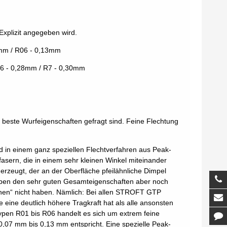
Explizit angegeben wird.
1mm / R06 - 0,13mm
R6 - 0,28mm / R7 - 0,30mm
m
d beste Wurfeigenschaften gefragt sind. Feine Flechtung
ird in einem ganz speziellen Flechtverfahren aus Peak-
sern, die in einem sehr kleinen Winkel miteinander
erzeugt, der an der Oberfläche pfeilähnliche Dimpel
T
 neben den sehr guten Gesamteigenschaften aber noch
enen“ nicht haben. Nämlich: Bei allen STROFT GTP
M
 eine deutlich höhere Tragkraft hat als alle ansonsten
ypen R01 bis R06 handelt es sich um extrem feine
K
,07 mm bis 0,13 mm entspricht. Eine spezielle Peak-