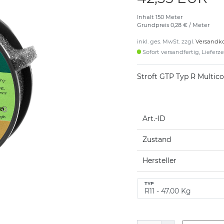
Inhalt
150
Meter
Grundpreis
0,28 € / Meter
inkl. ges. MwSt. zzgl.
Versandk
Sofort versandfertig, Lieferz
Stroft GTP Typ R Multic
Art.-ID
Zustand
Hersteller
TYP