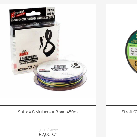
Sufix X 8 Multicolor Braid 450m
Stroft 
0,12 € / Meter
52,00 €*