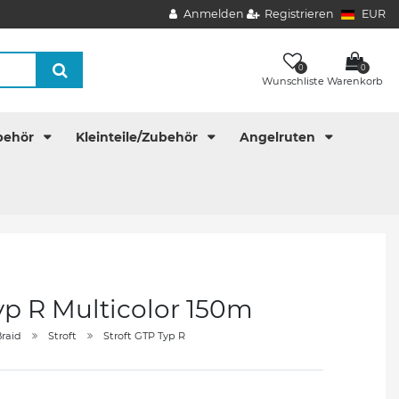
Anmelden
Registrieren
EUR
0
0
Wunschliste
Warenkorb
behör
Kleinteile/Zubehör
Angelruten
yp R Multicolor 150m
raid
Stroft
Stroft GTP Typ R