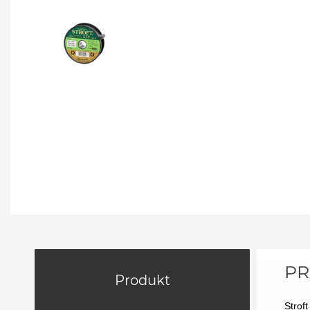
PR
Produkt
Strof