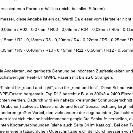
verschiedenen Farben erhältlich ( nicht bei allen Stärken)
messer, diese Angabe ist ein ca. Wert!! Da dieser vom Hersteller nicht 
 0,06mm / R02 - 0,07mm / R03 - 0,08mm / R04 - 0,09mm / R05 - 0,1
0,15mm / R2 - 0,18mm / R3 - 0,20mm / R4 - 0,22mm / R5 - 0,25mm / 
0,35mm / R9 - 0,40mm / R10 - 0,45mm / R11 - 0,50mm / R12 - 0,55m
alle Angelarten, wo geringste Dehnung bei höchsten Zugfestigkeiten un
öchstwertigen Peak-UHMWPE Fasern mit bis zu 8 Strängen.
R“ steht für „round and tight“, also für „rund und fest“. Diese Schnur w
E-Fasern hergestellt. Typ R12 besteht z.B. aus 300x8 = 2400 Einzelfa
ochten werden. Dadurch wird ein nahezu kreisrunder Schnurquerschnitt 
. Grübchen) aufweist. Diese „runde und feste“ Spezialflechtung birgt
 anderen großen Vorteil, den viele andere der sogenannten „Geflocht
ren lässt sich eine selbstklemmende gespleißte Schlaufe herstellen, die
nten Knotenverbindungen (siehe auch Seite 34 im Katalog). Bei den T
re in einem tatsächlichen Querschnittsbereich der Durchmessern von 0