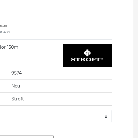
osten
eit 48h
olor 150m
9574
Neu
Stroft