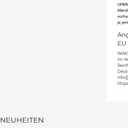
UHMWP
Aller
vorha
ja je
Ang
EU 
WAKU
Im W
Reinf
Deut
info@
https
NEUHEITEN