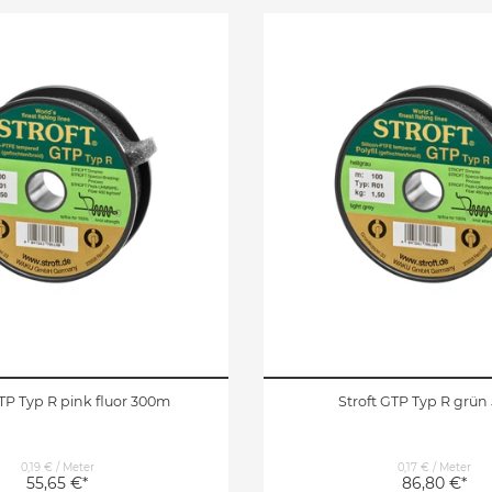
GTP Typ R pink fluor 300m
Stroft GTP Typ R grü
0,19 € / Meter
0,17 € / Meter
55,65 €*
86,80 €*