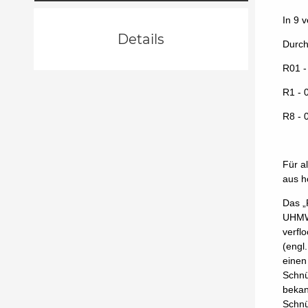
In 9 
Details
Durch
R01 -
R1 - 
R8 - 
Für 
aus h
Das „
UHMWP
verfl
(engl
einen
Schnü
bekan
Schnü