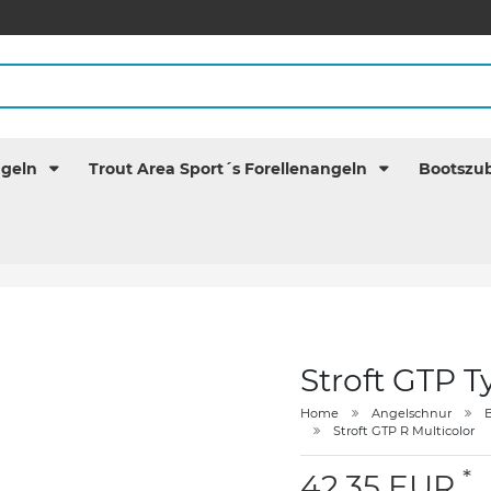
ngeln
Trout Area Sport´s Forellenangeln
Bootszu
Stroft GTP T
Home
Angelschnur
B
Stroft GTP R Multicolor
*
42,35 EUR