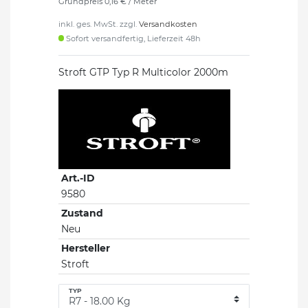
Grundpreis
0,16 € / Meter
inkl. ges. MwSt. zzgl.
Versandkosten
Sofort versandfertig, Lieferzeit 48h
Stroft GTP Typ R Multicolor 2000m
Art.-ID
9580
Zustand
Neu
Hersteller
Stroft
TYP