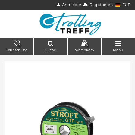
Anmelden
Registrieren
EUR
0
0
Wunschliste
Suche
Warenkorb
Menü