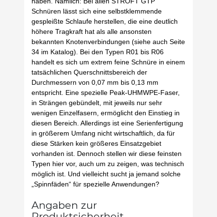
haben. Nämlich: Bei allen STROFT GTP
Schnüren lässt sich eine selbstklemmende
gespleißte Schlaufe herstellen, die eine deutlich
höhere Tragkraft hat als alle ansonsten
bekannten Knotenverbindungen (siehe auch Seite
34 im Katalog). Bei den Typen R01 bis R06
handelt es sich um extrem feine Schnüre in einem
tatsächlichen Querschnittsbereich der
Durchmessern von 0,07 mm bis 0,13 mm
entspricht. Eine spezielle Peak-UHMWPE-Faser,
in Strängen gebündelt, mit jeweils nur sehr
wenigen Einzelfasern, ermöglicht den Einstieg in
diesen Bereich. Allerdings ist eine Serienfertigung
in größerem Umfang nicht wirtschaftlich, da für
diese Stärken kein größeres Einsatzgebiet
vorhanden ist. Dennoch stellen wir diese feinsten
Typen hier vor, auch um zu zeigen, was technisch
möglich ist. Und vielleicht sucht ja jemand solche
„Spinnfäden“ für spezielle Anwendungen?
Angaben zur
Produktsicherheit