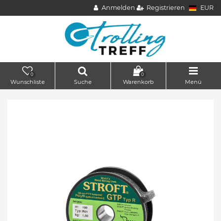
Anmelden
Registrieren
EUR
0
0
Wunschliste
Suche
Warenkorb
Menü