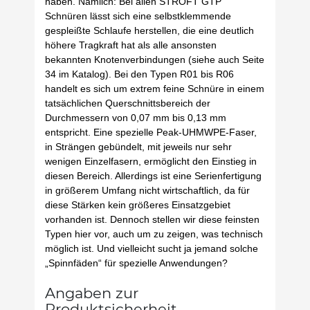
haben. Nämlich: Bei allen STROFT GTP
Schnüren lässt sich eine selbstklemmende
gespleißte Schlaufe herstellen, die eine deutlich
höhere Tragkraft hat als alle ansonsten
bekannten Knotenverbindungen (siehe auch Seite
34 im Katalog). Bei den Typen R01 bis R06
handelt es sich um extrem feine Schnüre in einem
tatsächlichen Querschnittsbereich der
Durchmessern von 0,07 mm bis 0,13 mm
entspricht. Eine spezielle Peak-UHMWPE-Faser,
in Strängen gebündelt, mit jeweils nur sehr
wenigen Einzelfasern, ermöglicht den Einstieg in
diesen Bereich. Allerdings ist eine Serienfertigung
in größerem Umfang nicht wirtschaftlich, da für
diese Stärken kein größeres Einsatzgebiet
vorhanden ist. Dennoch stellen wir diese feinsten
Typen hier vor, auch um zu zeigen, was technisch
möglich ist. Und vielleicht sucht ja jemand solche
„Spinnfäden“ für spezielle Anwendungen?
Angaben zur
Produktsicherheit