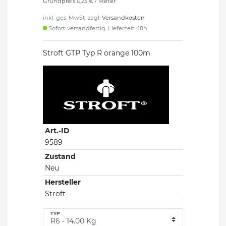
Grundpreis
0,23 € / Meter
inkl. ges. MwSt. zzgl.
Versandkosten
Sofort versandfertig, Lieferzeit 48h
Stroft GTP Typ R orange 100m
Art.-ID
9589
Zustand
Neu
Hersteller
Stroft
TYP