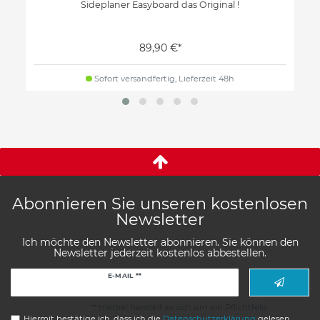
Sideplaner Easyboard das Original !
89,90 €*
Sofort versandfertig, Lieferzeit 48h
Abonnieren Sie unseren kostenlosen
Newsletter
Ich möchte den Newsletter abonnieren. Sie können den
Newsletter jederzeit kostenlos abbestellen.
Newsletter
E-MAIL **
Honig
** Hierbei handelt es sich um ein Pflichtfeld.
Hiermit bestätige ich, dass ich die
Daten­schutz­erklärung
gelesen