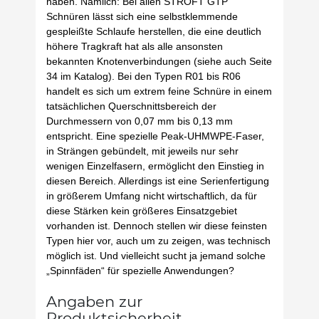
haben. Nämlich: Bei allen STROFT GTP
Schnüren lässt sich eine selbstklemmende
gespleißte Schlaufe herstellen, die eine deutlich
höhere Tragkraft hat als alle ansonsten
bekannten Knotenverbindungen (siehe auch Seite
34 im Katalog). Bei den Typen R01 bis R06
handelt es sich um extrem feine Schnüre in einem
tatsächlichen Querschnittsbereich der
Durchmessern von 0,07 mm bis 0,13 mm
entspricht. Eine spezielle Peak-UHMWPE-Faser,
in Strängen gebündelt, mit jeweils nur sehr
wenigen Einzelfasern, ermöglicht den Einstieg in
diesen Bereich. Allerdings ist eine Serienfertigung
in größerem Umfang nicht wirtschaftlich, da für
diese Stärken kein größeres Einsatzgebiet
vorhanden ist. Dennoch stellen wir diese feinsten
Typen hier vor, auch um zu zeigen, was technisch
möglich ist. Und vielleicht sucht ja jemand solche
„Spinnfäden“ für spezielle Anwendungen?
Angaben zur
Produktsicherheit