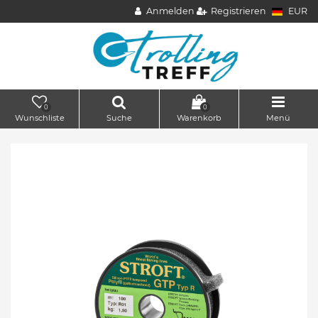
Anmelden
Registrieren
EUR
0
0
Wunschliste
Suche
Warenkorb
Menü