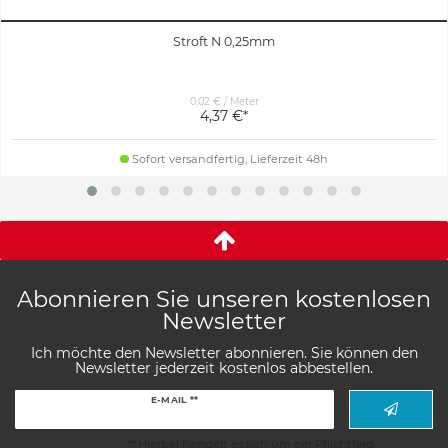
Stroft N 0,25mm
0,02 € / Meter
4,37 €*
Sofort versandfertig, Lieferzeit 48h
Abonnieren Sie unseren kostenlosen
Newsletter
Ich möchte den Newsletter abonnieren. Sie können den
Newsletter jederzeit kostenlos abbestellen.
Newsletter
E-MAIL **
Honig
** Hierbei handelt es sich um ein Pflichtfeld.