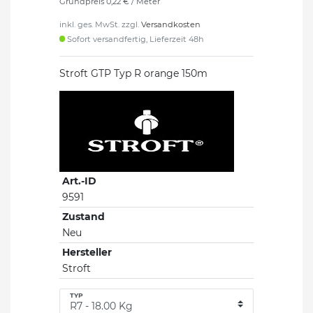
Grundpreis
0,22 € / Meter
inkl. ges. MwSt. zzgl.
Versandkosten
Sofort versandfertig, Lieferzeit 48h
Stroft GTP Typ R orange 150m
Art.-ID
9591
Zustand
Neu
Hersteller
Stroft
TYP