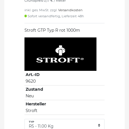
Grundpreis
0,17 € / Meter
inkl. ges. MwSt. zzgl.
Versandkosten
Sofort versandfertig, Lieferzeit 48h
Stroft GTP Typ R rot 1000m
Art.-ID
9620
Zustand
Neu
Hersteller
Stroft
TYP