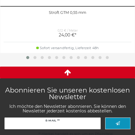
Stroft GTM 0,55 mm
0,12 € / Meter
24,00 €*
Sofort versandfertig, Lieferzeit 48h
Abonnieren Sie unseren kostenlosen
Newsletter
Ich möchte den Newsletter abonnieren. Sie können den
Newsletter jederzeit kostenlos abbestellen.
Newsletter
E-MAIL **
Honig
** Hierbei handelt es sich um ein Pflichtfeld.