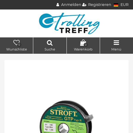
Anmelden
Registrieren
EUR
0
0
Wunschliste
Suche
Warenkorb
Menü