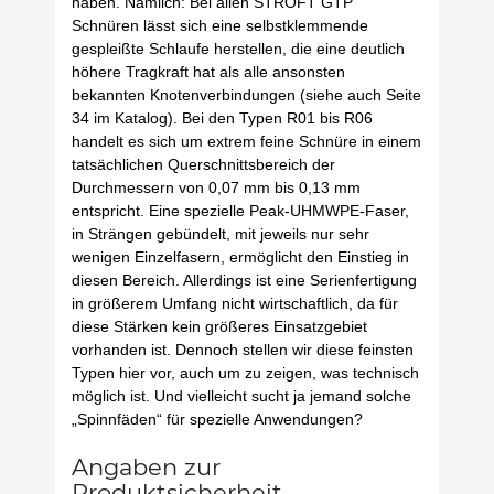
haben. Nämlich: Bei allen STROFT GTP
Schnüren lässt sich eine selbstklemmende
gespleißte Schlaufe herstellen, die eine deutlich
höhere Tragkraft hat als alle ansonsten
bekannten Knotenverbindungen (siehe auch Seite
34 im Katalog). Bei den Typen R01 bis R06
handelt es sich um extrem feine Schnüre in einem
tatsächlichen Querschnittsbereich der
Durchmessern von 0,07 mm bis 0,13 mm
entspricht. Eine spezielle Peak-UHMWPE-Faser,
in Strängen gebündelt, mit jeweils nur sehr
wenigen Einzelfasern, ermöglicht den Einstieg in
diesen Bereich. Allerdings ist eine Serienfertigung
in größerem Umfang nicht wirtschaftlich, da für
diese Stärken kein größeres Einsatzgebiet
vorhanden ist. Dennoch stellen wir diese feinsten
Typen hier vor, auch um zu zeigen, was technisch
möglich ist. Und vielleicht sucht ja jemand solche
„Spinnfäden“ für spezielle Anwendungen?
Angaben zur
Produktsicherheit