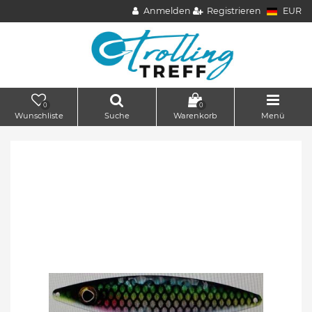
Anmelden
Registrieren
EUR
0
0
Wunschliste
Suche
Warenkorb
Menü