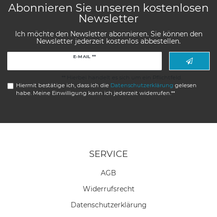
Abonnieren Sie unseren kostenlosen
Newsletter
Ich möchte den Newsletter abonnieren. Sie können den
Newsletter jederzeit kostenlos abbestellen.
Newsletter
E-MAIL **
Honig
** Hierbei handelt es sich um ein Pflichtfeld.
Hiermit bestätige ich, dass ich die
Daten­schutz­erklärung
gelesen
habe. Meine Einwilligung kann ich jederzeit widerrufen.**
SERVICE
AGB
Widerrufs­recht
Daten­schutz­erklärung