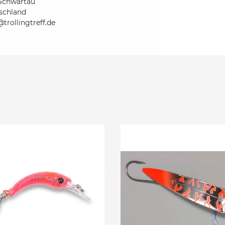
Schwartau
schland
trollingtreff.de