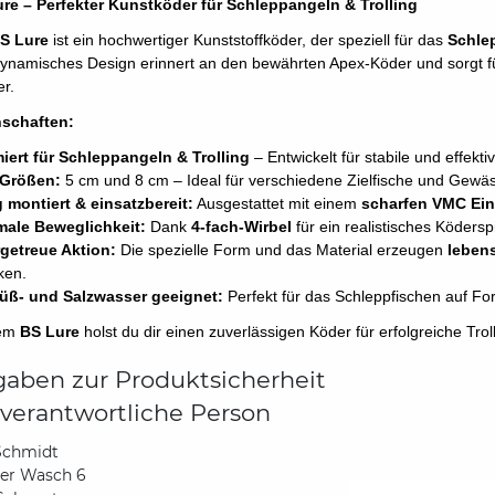
re – Perfekter Kunstköder für Schleppangeln & Trolling
S Lure
ist ein hochwertiger Kunststoffköder, der speziell für das
Schlep
ynamisches Design erinnert an den bewährten Apex-Köder und sorgt für
r.
nschaften:
iert für Schleppangeln & Trolling
– Entwickelt für stabile und effek
 Größen:
5 cm und 8 cm – Ideal für verschiedene Zielfische und Gewäs
g montiert & einsatzbereit:
Ausgestattet mit einem
scharfen VMC Ei
ale Beweglichkeit:
Dank
4-fach-Wirbel
für ein realistisches Köders
getreue Aktion:
Die spezielle Form und das Material erzeugen
leben
ken.
üß- und Salzwasser geeignet:
Perfekt für das Schleppfischen auf For
dem
BS Lure
holst du dir einen zuverlässigen Köder für erfolgreiche Trol
aben zur Produktsicherheit
verantwortliche Person
Schmidt
der Wasch 6