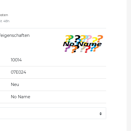
osten
eit 48h
feigenschaften
10014
07E024
Neu
No Name