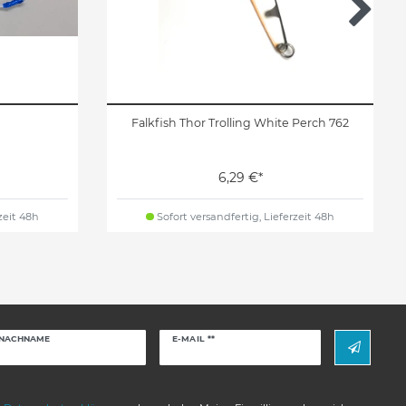
Falkfish Thor Trolling White Perch 762
6,29 €*
zeit 48h
Sofort versandfertig, Lieferzeit 48h
Newsletter
NACHNAME
E-MAIL **
Honig