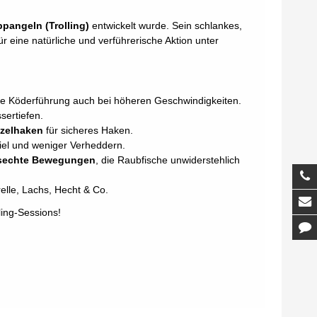
pangeln (Trolling)
entwickelt wurde. Sein schlankes,
 eine natürliche und verführerische Aktion unter
tive Köderführung auch bei höheren Geschwindigkeiten.
sertiefen.
nzelhaken
für sicheres Haken.
piel und weniger Verheddern.
sechte Bewegungen
, die Raubfische unwiderstehlich
T
elle, Lachs, Hecht & Co.
M
ling-Sessions!
K