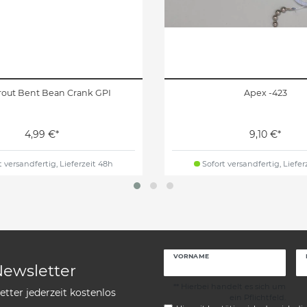
Trout Bent Bean Crank GPI
Apex -423
4,99 €*
9,10 €*
 versandfertig, Lieferzeit 48h
Sofort versandfertig, Liefer
VORNAME
Newsletter
** Hierbei handelt es sich um
tter jederzeit kostenlos
ein Pflichtfeld.