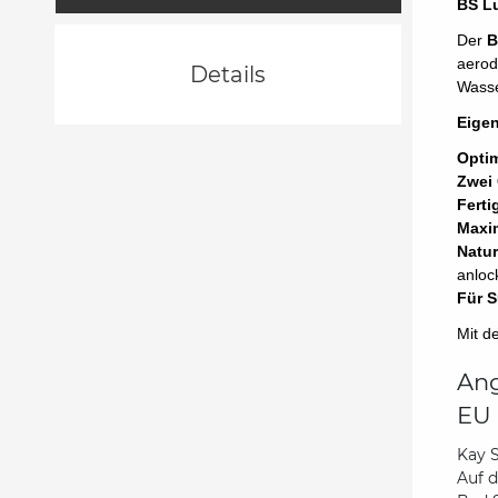
BS Lu
Der
B
aerod
Details
Wasse
Eige
Optim
Zwei
Ferti
Maxim
Natur
anloc
Für S
Mit 
Ang
EU 
Kay 
Auf 