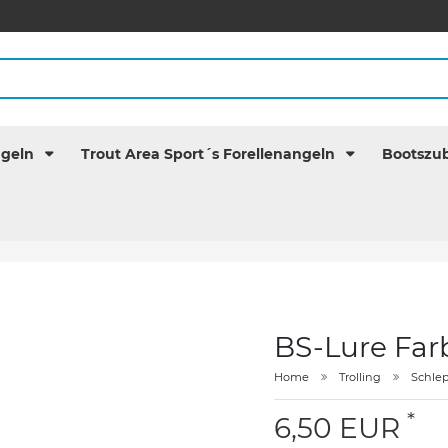
ngeln
Trout Area Sport´s Forellenangeln
Bootszu
BS-Lure Far
Home
Trolling
Schle
*
6,50 EUR