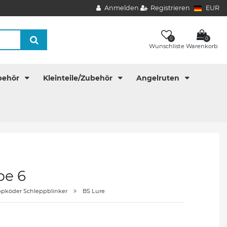
Anmelden
Registrieren
EUR
0
0
Wunschliste
Warenkorb
behör
Kleinteile/Zubehör
Angelruten
be 6
ppköder Schleppblinker
BS Lure